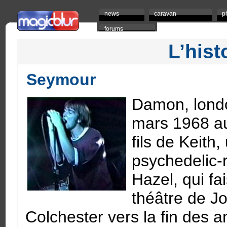
news
caravan
p
forums
L’hist
Seymour
Damon, londo
mars 1968 au 
fils de Keith
psychedelic-r
Hazel, qui fa
théâtre de Jo
Colchester vers la fin des a