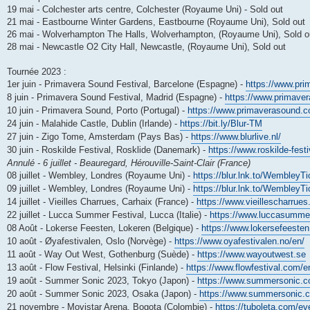
e
19 mai - Colchester arts centre, Colchester (Royaume Uni) - Sold out
21 mai - Eastbourne Winter Gardens, Eastbourne (Royaume Uni), Sold out
26 mai - Wolverhampton The Halls, Wolverhampton, (Royaume Uni), Sold o
28 mai - Newcastle O2 City Hall, Newcastle, (Royaume Uni), Sold out
Tournée 2023 :
1er juin - Primavera Sound Festival, Barcelone (Espagne) -
https://www.pr
8 juin - Primavera Sound Festival, Madrid (Espagne) -
https://www.primave
10 juin - Primavera Sound, Porto (Portugal) -
https://www.primaverasound.
24 juin - Malahide Castle, Dublin (Irlande) -
https://bit.ly/Blur-TM
27 juin - Zigo Tome, Amsterdam (Pays Bas) -
https://www.blurlive.nl/
30 juin - Roskilde Festival, Rosklide (Danemark) -
https://www.roskilde-festi
Annulé - 6 juillet - Beauregard, Hérouville-Saint-Clair (France)
08 juillet - Wembley, Londres (Royaume Uni) -
https://blur.lnk.to/WembleyTi
09 juillet - Wembley, Londres (Royaume Uni) -
https://blur.lnk.to/WembleyTi
14 juillet - Vieilles Charrues, Carhaix (France) -
https://www.vieillescharrues
22 juillet - Lucca Summer Festival, Lucca (Italie) -
https://www.luccasummerf
08 Août - Lokerse Feesten, Lokeren (Belgique) -
https://www.lokersefeesten.
10 août - Øyafestivalen, Oslo (Norvège) -
https://www.oyafestivalen.no/en/
11 août - Way Out West, Gothenburg (Suède) -
https://www.wayoutwest.se
13 août - Flow Festival, Helsinki (Finlande) -
https://www.flowfestival.com/e
19 août - Summer Sonic 2023, Tokyo (Japon) -
https://www.summersonic.c
20 août - Summer Sonic 2023, Osaka (Japon) -
https://www.summersonic.
21 novembre - Movistar Arena, Bogota (Colombie) -
https://tuboleta.com/ev