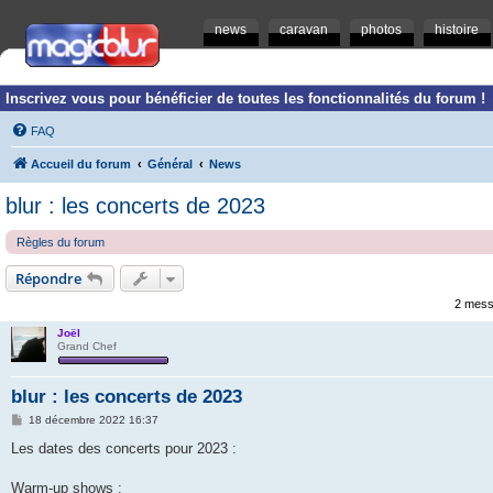
news
caravan
photos
histoire
Inscrivez vous pour bénéficier de toutes les fonctionnalités du forum !
FAQ
Accueil du forum
Général
News
blur : les concerts de 2023
Règles du forum
Répondre
2 mess
Joël
Grand Chef
blur : les concerts de 2023
M
18 décembre 2022 16:37
e
s
Les dates des concerts pour 2023 :
s
a
g
Warm-up shows :