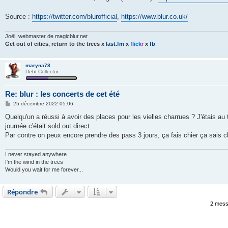
Source :
https://twitter.com/blurofficial
,
https://www.blur.co.uk/
Joël, webmaster de magicblur.net
Get out of cities, return to the trees
x
last.fm
x
flick
r
x
fb
maryna78
Debt Collector
Re: blur : les concerts de cet été
M
25 décembre 2022 05:06
e
s
Quelqu'un a réussi à avoir des places pour les vielles charrues ? J'étais au
s
journée c'était sold out direct...
a
g
Par contre on peux encore prendre des pass 3 jours, ça fais chier ça sais c
e
I never stayed anywhere
I'm the wind in the trees
Would you wait for me forever...
Répondre
2 mess