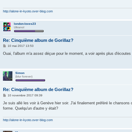
a
g
e
http://alone-in-kyoto.over-blog.com
london-loves23
Ultranol
Re: Cinquième album de Gorillaz?
M
10 mai 2017 13:53
e
s
Ouai, l'album m'a assez déçue pour le moment, a voir après plus d'écoutes
s
a
g
e
Simon
(blur forever)
Re: Cinquième album de Gorillaz?
M
10 novembre 2017 09:39
e
s
Je suis allé les voir à Genève hier soir. J'ai finalement préféré le chansons
s
forme. Quelqu'un d'autre y était?
a
g
e
http://alone-in-kyoto.over-blog.com