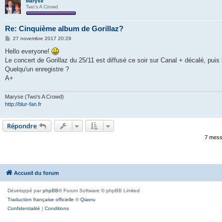
Maryse
Two's A Crowd
Re: Cinquième album de Gorillaz?
M
27 novembre 2017 20:29
e
s
Hello everyone!
s
Le concert de Gorillaz du 25/11 est diffusé ce soir sur Canal + décalé, puis 
a
g
Quelqu'un enregistre ?
e
A+
Maryse (Two's A Crowd)
http://blur-fan.fr
Répondre
7 mess
Accueil du forum
Développé par
phpBB
® Forum Software © phpBB Limited
Traduction française officielle
©
Qiaeru
Confidentialité
|
Conditions