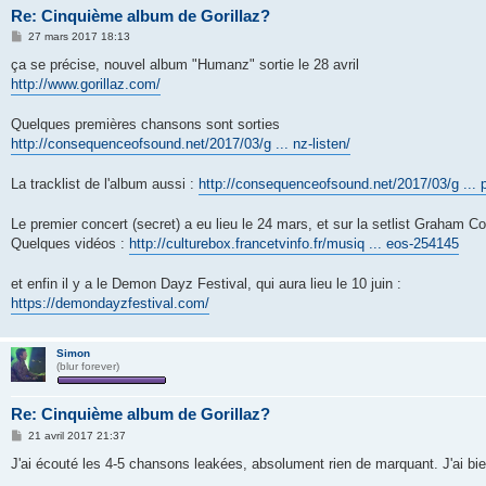
Re: Cinquième album de Gorillaz?
M
27 mars 2017 18:13
e
s
ça se précise, nouvel album "Humanz" sortie le 28 avril
s
http://www.gorillaz.com/
a
g
e
Quelques premières chansons sont sorties
http://consequenceofsound.net/2017/03/g ... nz-listen/
La tracklist de l'album aussi :
http://consequenceofsound.net/2017/03/g ... pr
Le premier concert (secret) a eu lieu le 24 mars, et sur la setlist Graham 
Quelques vidéos :
http://culturebox.francetvinfo.fr/musiq ... eos-254145
et enfin il y a le Demon Dayz Festival, qui aura lieu le 10 juin :
https://demondayzfestival.com/
Simon
(blur forever)
Re: Cinquième album de Gorillaz?
M
21 avril 2017 21:37
e
s
J'ai écouté les 4-5 chansons leakées, absolument rien de marquant. J'ai bie
s