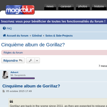
news
caravan
photos
histoire
Inscrivez vous pour bénéficier de toutes les fonctionnalités du forum !
FAQ
Accueil du forum
Général
Solos & Side-Projects
Cinquième album de Gorillaz?
Règles du forum
Répondre
7 mess
Advert
Mr. Sexpistols
Cinquième album de Gorillaz?
M
05 octobre 2015 17:49
e
s
s
a
g
Gorillaz are back in the scene since 2011, as they are expected to release