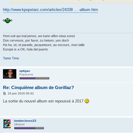
e
http://www.kpopstarz.com/articles/24338 ... -album.htm
Honi soit qui mal pense, wo kann affen etwa sonst
Dos cervesos, por favor, zu heisen, yes doch
Ha ha, sir, et paradis, jacqueteure, au secours, mon taille
Europe is a OK, hola del puerto
Tame Time
optigan
Popscene
Re: Cinquième album de Gorillaz?
M
16 juin 2016 00:42
e
s
La sortie du nouvel album est repoussé à 2017
s
a
g
e
london-loves23
Ultranol