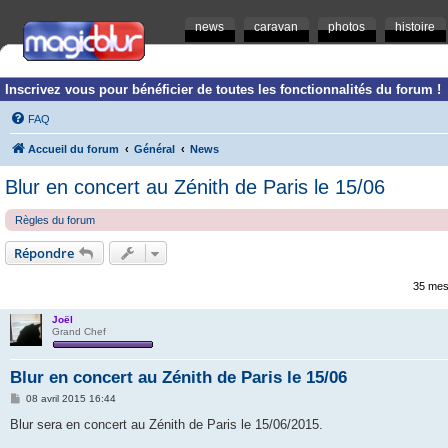
news
caravan
photos
histoire
Inscrivez vous pour bénéficier de toutes les fonctionnalités du forum !
FAQ
Accueil du forum
Général
News
Blur en concert au Zénith de Paris le 15/06
Règles du forum
Répondre
35 me
Joël
Grand Chef
Blur en concert au Zénith de Paris le 15/06
M
08 avril 2015 16:44
e
s
Blur sera en concert au Zénith de Paris le 15/06/2015.
s
a