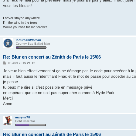
J ai recu le mail pour la prévente, mais je pourrais pas y aller.. Il faut j
s
vous les filerais!
a
g
e
I never stayed anywhere
I'm the wind in the trees
Would you wait for me forever...
IceCreamWoman
Country Sad Ballad Man
Re: Blur en concert au Zénith de Paris le 15/06
M
08 avril 2015 21:12
e
s
Je veux bien effectivement si ça ne dérange pas le code pour accéder à la 
s
mais il faut aussi le l'identifiant Fnac et le mot de passe pour accéder a
a
g
je pense
e
tu peux me dire si c'est possible en message privé
en espérant que ce ne soit pas super cher comme à Hyde Park
Merci
Anne
maryna78
Debt Collector
Re: Blur en concert au Zénith de Paris le 15/06