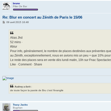
bruno
Pilier De Bar
Re: Blur en concert au Zénith de Paris le 15/06
M
09 avril 2015 16:48
e
s
s
a
g
Alias Jhd
e
52 mins ·
‪#‎blur‬
Pour info, généralement, le nombre de places destinées aux préventes que ce
au Zénith, exceptionnellement, nous en avions mis un peu + que 10% pour 
Le reste des places sera en vente dès lundi matin, 10h sur Fnac Spectacle
Like · Comment · Share
Audrey a écrit :
de toute façon la parole de Bru c'est l'évangile
Tracy Jacks
Bugman