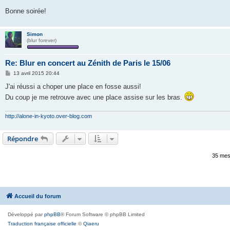
Bonne soirée!
Simon
(blur forever)
Re: Blur en concert au Zénith de Paris le 15/06
M
13 avril 2015 20:44
e
s
J'ai réussi a choper une place en fosse aussi!
s
Du coup je me retrouve avec une place assise sur les bras.
a
g
e
http://alone-in-kyoto.over-blog.com
Répondre
35 me
Accueil du forum
Développé par
phpBB
® Forum Software © phpBB Limited
Traduction française officielle
©
Qiaeru