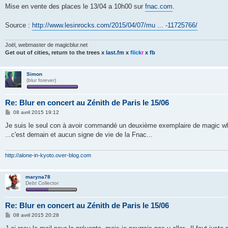
g
Mise en vente des places le 13/04 a 10h00 sur
fnac.com
.
e
Source :
http://www.lesinrocks.com/2015/04/07/mu ... -11725766/
Joël, webmaster de magicblur.net
Get out of cities, return to the trees
x
last.fm
x
flick
r
x
fb
Simon
(blur forever)
Re: Blur en concert au Zénith de Paris le 15/06
M
08 avril 2015 19:12
e
s
Je suis le seul con à avoir commandé un deuxième exemplaire de magic whip
s
...c'est demain et aucun signe de vie de la Fnac...
a
g
e
http://alone-in-kyoto.over-blog.com
maryna78
Debt Collector
Re: Blur en concert au Zénith de Paris le 15/06
M
08 avril 2015 20:28
e
s