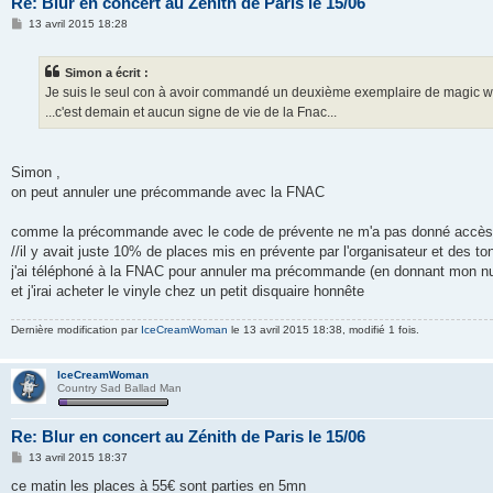
Re: Blur en concert au Zénith de Paris le 15/06
M
13 avril 2015 18:28
e
s
s
Simon a écrit :
a
g
Je suis le seul con à avoir commandé un deuxième exemplaire de magic whi
e
...c'est demain et aucun signe de vie de la Fnac...
Simon ,
on peut annuler une précommande avec la FNAC
comme la précommande avec le code de prévente ne m'a pas donné accès à
//il y avait juste 10% de places mis en prévente par l'organisateur et des 
j'ai téléphoné à la FNAC pour annuler ma précommande (en donnant mon n
et j'irai acheter le vinyle chez un petit disquaire honnête
Dernière modification par
IceCreamWoman
le 13 avril 2015 18:38, modifié 1 fois.
IceCreamWoman
Country Sad Ballad Man
Re: Blur en concert au Zénith de Paris le 15/06
M
13 avril 2015 18:37
e
s
ce matin les places à 55€ sont parties en 5mn