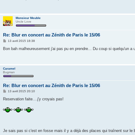
s
a
g
e
Monsieur Meuble
Uncle Love
Re: Blur en concert au Zénith de Paris le 15/06
M
13 avril 2015 18:38
e
s
Bon bah malheureusement j'ai pas pu en prendre... Du coup si quelqu'un a u
s
a
g
e
Caramel
Bugman
Re: Blur en concert au Zénith de Paris le 15/06
M
13 avril 2015 20:10
e
s
Reservation faite....j'y croyais pas!
s
a
g
e
Je sais pas si c'est en fosse mais il y a déjà des places qui traînent sur le 