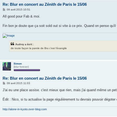
Re: Blur en concert au Zénith de Paris le 15/06
M
09 avril 2015 10:51
e
s
All good pour Fab & moi.
s
a
g
Fin bon je doute que ça soit sold out si vite à ce prix. Quand on pense qu'i
e
Audrey a écrit :
de toute façon la parole de Bru c'est l'évangile
Simon
(blur forever)
Re: Blur en concert au Zénith de Paris le 15/06
M
09 avril 2015 11:03
e
s
J'ai eu une place assise. c'est mieux que rien, mais j'ai quand même un pe
s
a
g
Édit : Nico, si tu actualise la page régulièrement tu devrais pouvoir dégoter
e
http://alone-in-kyoto.over-blog.com