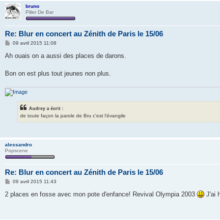
bruno
Pilier De Bar
Re: Blur en concert au Zénith de Paris le 15/06
M
09 avril 2015 11:08
e
s
Ah ouais on a aussi des places de darons.
s
a
g
Bon on est plus tout jeunes non plus.
e
Audrey a écrit :
de toute façon la parole de Bru c'est l'évangile
alessandro
Popscene
Re: Blur en concert au Zénith de Paris le 15/06
M
09 avril 2015 11:43
e
s
2 places en fosse avec mon pote d'enfance! Revival Olympia 2003
J'ai 
s
a
g
e