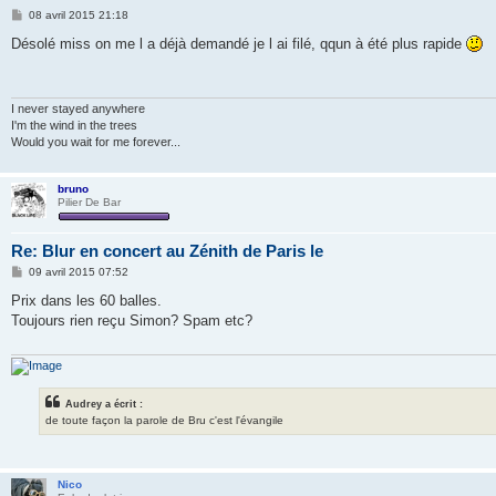
M
08 avril 2015 21:18
e
s
Désolé miss on me l a déjà demandé je l ai filé, qqun à été plus rapide
s
a
g
e
I never stayed anywhere
I'm the wind in the trees
Would you wait for me forever...
bruno
Pilier De Bar
Re: Blur en concert au Zénith de Paris le
M
09 avril 2015 07:52
e
s
Prix dans les 60 balles.
s
Toujours rien reçu Simon? Spam etc?
a
g
e
Audrey a écrit :
de toute façon la parole de Bru c'est l'évangile
Nico