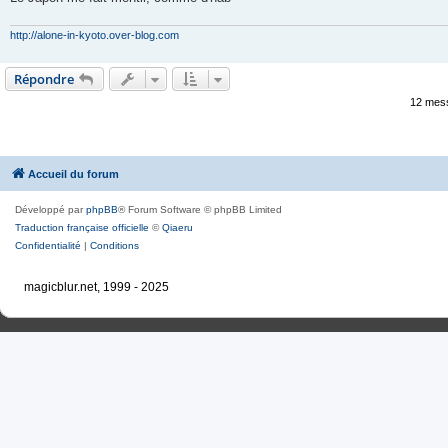
http://alone-in-kyoto.over-blog.com
Répondre
12 mes
Accueil du forum
Développé par
phpBB
® Forum Software © phpBB Limited
Traduction française officielle
©
Qiaeru
Confidentialité
|
Conditions
magicblur.net, 1999 - 2025