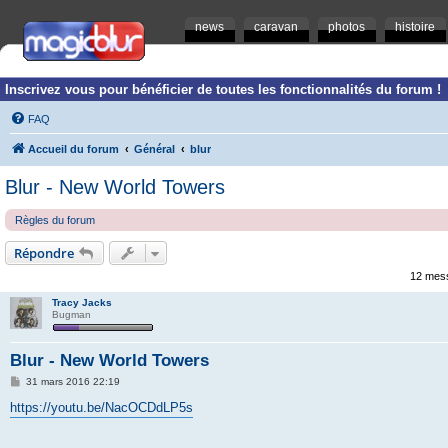
news
caravan
photos
histoire
Inscrivez vous pour bénéficier de toutes les fonctionnalités du forum !
FAQ
Accueil du forum
Général
blur
Blur - New World Towers
Règles du forum
Répondre
12 mes
Tracy Jacks
Bugman
Blur - New World Towers
M
31 mars 2016 22:19
e
s
https://youtu.be/NacOCDdLP5s
s
a
g