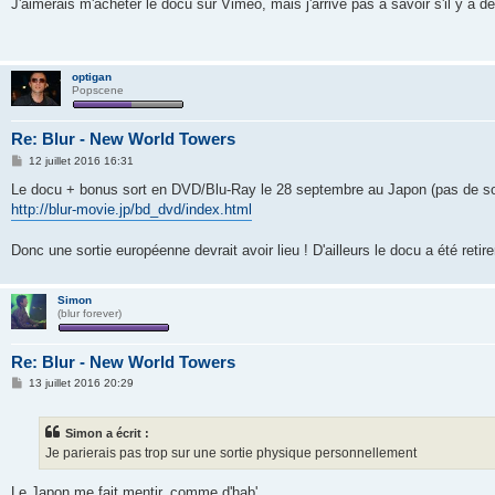
s
J'aimerais m'acheter le docu sur Vimeo, mais j'arrive pas à savoir s'il y a de
s
a
g
e
optigan
Popscene
Re: Blur - New World Towers
M
12 juillet 2016 16:31
e
s
Le docu + bonus sort en DVD/Blu-Ray le 28 septembre au Japon (pas de so
s
http://blur-movie.jp/bd_dvd/index.html
a
g
e
Donc une sortie européenne devrait avoir lieu ! D'ailleurs le docu a été retir
Simon
(blur forever)
Re: Blur - New World Towers
M
13 juillet 2016 20:29
e
s
s
Simon a écrit :
a
g
Je parierais pas trop sur une sortie physique personnellement
e
Le Japon me fait mentir, comme d'hab'