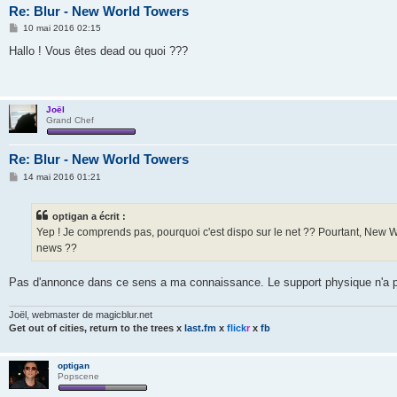
Re: Blur - New World Towers
M
10 mai 2016 02:15
e
s
Hallo ! Vous êtes dead ou quoi ???
s
a
g
e
Joël
Grand Chef
Re: Blur - New World Towers
M
14 mai 2016 01:21
e
s
s
optigan a écrit :
a
g
Yep ! Je comprends pas, pourquoi c'est dispo sur le net ?? Pourtant, New 
e
news ??
Pas d'annonce dans ce sens a ma connaissance. Le support physique n'a pl
Joël, webmaster de magicblur.net
Get out of cities, return to the trees
x
last.fm
x
flick
r
x
fb
optigan
Popscene