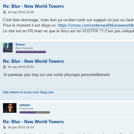
Re: Blur - New World Towers
M
16 mai 2016 23:06
e
s
C'est bien dommage, mais bon ça va bien sortir sur support un jour ou l'autre 
s
Pour le moment il est dispo ici:
https://vimeo.com/ondemand/blurnewworld
a
g
Le site est en FR mais es que le docu est en VOSTFR ?? C'est pas indiqué
e
Simon
(blur forever)
Re: Blur - New World Towers
M
22 mai 2016 22:01
e
s
Je parierais pas trop sur une sortie physique personnellement
s
a
g
e
http://alone-in-kyoto.over-blog.com
optigan
Popscene
Re: Blur - New World Towers
M
30 juin 2016 16:33
e