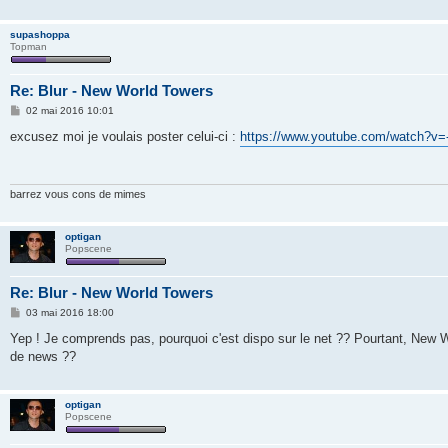
supashoppa
Topman
Re: Blur - New World Towers
M
02 mai 2016 10:01
e
s
excusez moi je voulais poster celui-ci :
https://www.youtube.com/watch?v
s
a
g
e
barrez vous cons de mimes
optigan
Popscene
Re: Blur - New World Towers
M
03 mai 2016 18:00
e
s
Yep ! Je comprends pas, pourquoi c'est dispo sur le net ?? Pourtant, New 
s
de news ??
a
g
e
optigan
Popscene