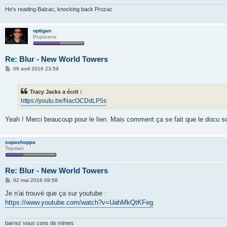
e
He's reading Balzac, knocking back Prozac
optigan
Popscene
Re: Blur - New World Towers
M
06 avril 2016 23:59
e
s
s
Tracy Jacks a écrit :
a
g
https://youtu.be/NacOCDdLP5s
e
Yeah ! Merci beaucoup pour le lien. Mais comment ça se fait que le docu so
supashoppa
Topman
Re: Blur - New World Towers
M
02 mai 2016 09:59
e
s
Je n'ai trouvé que ça sur youtube :
s
https://www.youtube.com/watch?v=UahMkQtKFeg
a
g
e
barrez vous cons de mimes