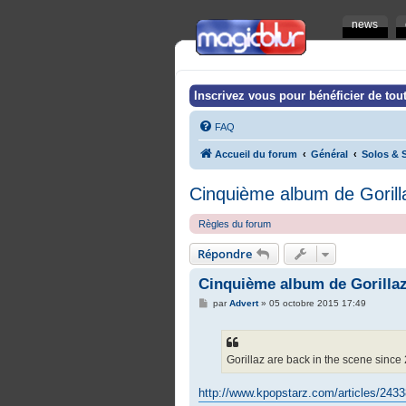
news
Inscrivez vous pour bénéficier de tout
FAQ
Accueil du forum
Général
Solos & S
Cinquième album de Gorill
Règles du forum
Répondre
Cinquième album de Gorilla
M
par
Advert
»
05 octobre 2015 17:49
e
s
s
a
g
Gorillaz are back in the scene since
e
http://www.kpopstarz.com/articles/2433