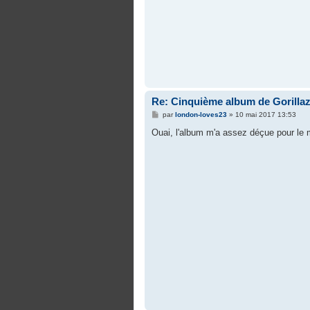
Re: Cinquième album de Gorilla
M
par
london-loves23
»
10 mai 2017 13:53
e
s
Ouai, l'album m'a assez déçue pour le 
s
a
g
e