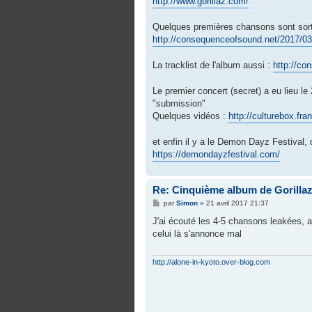
http://www.gorillaz.com/
a
g
e
Quelques premières chansons sont sor
http://consequenceofsound.net/2017/03/g
La tracklist de l'album aussi :
http://co
Le premier concert (secret) a eu lieu l
"submission"
Quelques vidéos :
http://culturebox.fra
et enfin il y a le Demon Dayz Festival, q
https://demondayzfestival.com/
Re: Cinquième album de Gorilla
M
par
Simon
»
21 avril 2017 21:37
e
s
J'ai écouté les 4-5 chansons leakées, a
s
celui là s'annonce mal
a
g
e
http://alone-in-kyoto.over-blog.com