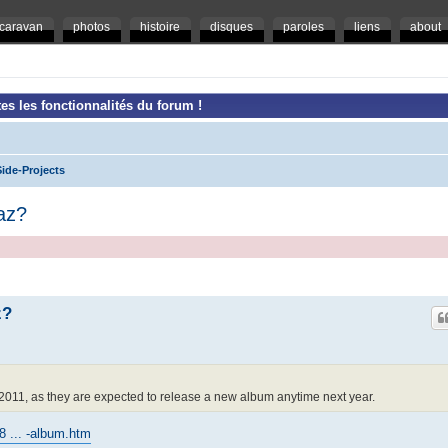
caravan
photos
histoire
disques
paroles
liens
about
es les fonctionnalités du forum !
ide-Projects
az?
z?
 2011, as they are expected to release a new album anytime next year.
8 ... -album.htm