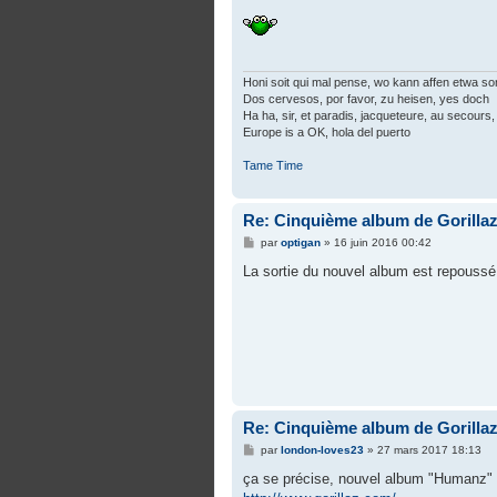
Honi soit qui mal pense, wo kann affen etwa so
Dos cervesos, por favor, zu heisen, yes doch
Ha ha, sir, et paradis, jacqueteure, au secours, 
Europe is a OK, hola del puerto
Tame Time
Re: Cinquième album de Gorilla
M
par
optigan
»
16 juin 2016 00:42
e
s
La sortie du nouvel album est repouss
s
a
g
e
Re: Cinquième album de Gorilla
M
par
london-loves23
»
27 mars 2017 18:13
e
s
ça se précise, nouvel album "Humanz" so
s