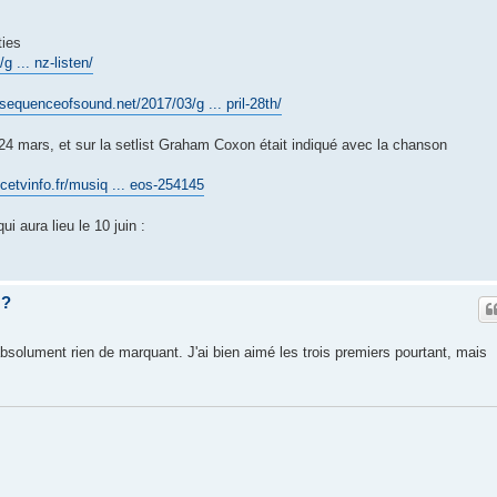
ties
 ... nz-listen/
nsequenceofsound.net/2017/03/g ... pril-28th/
e 24 mars, et sur la setlist Graham Coxon était indiqué avec la chanson
ncetvinfo.fr/musiq ... eos-254145
ui aura lieu le 10 juin :
z?
bsolument rien de marquant. J'ai bien aimé les trois premiers pourtant, mais