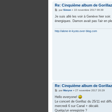
Re: Cinquième album de Gorilla
M
par
Simon
»
10 novembre 2017 09:39
e
s
Je suis allé les voir à Genève hier soir
s
énergiques. Damon avait pas l'air en ple
a
g
e
http://alone-in-kyoto.over-blog.com
Re: Cinquième album de Gorilla
M
par
Maryse
»
27 novembre 2017 20:29
e
s
Hello everyone!
s
Le concert de Gorillaz du 25/11 est diff
a
g
mercredi 6 sur Canal + décalé.
e
Quelqu'un enregistre ?