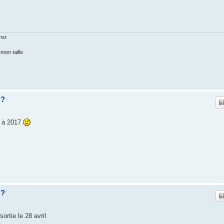
nst
mon taille
z?
é à 2017
z?
rtie le 28 avril