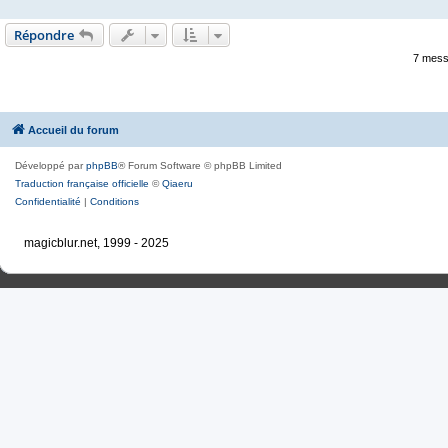
Répondre
7 mess
Accueil du forum
Développé par
phpBB
® Forum Software © phpBB Limited
Traduction française officielle
©
Qiaeru
Confidentialité
|
Conditions
magicblur.net, 1999 - 2025