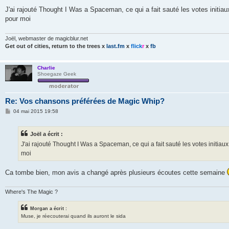
e
s
J'ai rajouté Thought I Was a Spaceman, ce qui a fait sauté les votes initiau
s
pour moi
a
g
e
Joël, webmaster de magicblur.net
Get out of cities, return to the trees
x
last.fm
x
flick
r
x
fb
Charlie
Shoegaze Geek
Re: Vos chansons préférées de Magic Whip?
M
04 mai 2015 19:58
e
s
s
Joël a écrit :
a
g
J'ai rajouté Thought I Was a Spaceman, ce qui a fait sauté les votes initiaux
e
moi
Ca tombe bien, mon avis a changé après plusieurs écoutes cette semaine
Where's The Magic ?
Morgan a écrit :
Muse, je réecouterai quand ils auront le sida