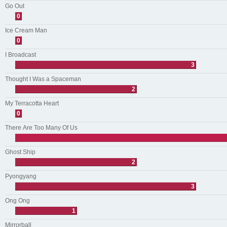
Go Out
0
Ice Cream Man
0
I Broadcast
3
Thought I Was a Spaceman
2
My Terracotta Heart
0
There Are Too Many Of Us
Ghost Ship
2
Pyongyang
3
Ong Ong
1
Mirrorball