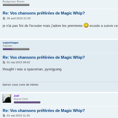
Badgeman Brown
Re: Vos chansons préférées de Magic Whip?
M
30 avril 2015 21:20
e
s
je n'ai pas fini de l'ecouter mais j'adore les premieres
ecoute a suivre ce
s
a
g
e
supashoppa
Topman
Re: Vos chansons préférées de Magic Whip?
M
01 mai 2015 09:02
e
s
thought i was a spaceman, pyongyang
s
a
g
e
barrez vous cons de mimes
Joël
Grand Chef
Re: Vos chansons préférées de Magic Whip?
M
01 mai 2015 11:33