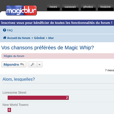
news
caravan
photos
histoire
Inscrivez vous pour bénéficier de toutes les fonctionnalités du forum !
FAQ
Accueil du forum
Général
blur
Vos chansons préférées de Magic Whip?
Règles du forum
Répondre
7 mess
Alors, lesquelles?
Lonesome Street
2
New World Towers
0