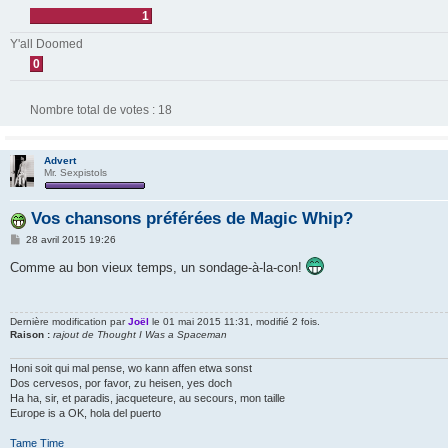
1
Y'all Doomed
0
Nombre total de votes :
18
Advert
Mr. Sexpistols
Vos chansons préférées de Magic Whip?
M
28 avril 2015 19:26
e
s
Comme au bon vieux temps, un sondage-à-la-con!
s
a
g
e
Dernière modification par
Joël
le 01 mai 2015 11:31, modifié 2 fois.
Raison :
rajout de Thought I Was a Spaceman
Honi soit qui mal pense, wo kann affen etwa sonst
Dos cervesos, por favor, zu heisen, yes doch
Ha ha, sir, et paradis, jacqueteure, au secours, mon taille
Europe is a OK, hola del puerto
Tame Time