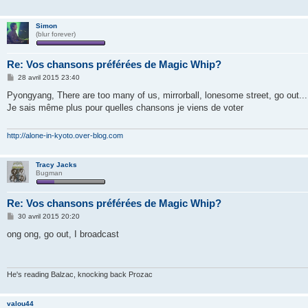
Simon
(blur forever)
Re: Vos chansons préférées de Magic Whip?
M
28 avril 2015 23:40
e
s
Pyongyang, There are too many of us, mirrorball, lonesome street, go out...
s
Je sais même plus pour quelles chansons je viens de voter
a
g
e
http://alone-in-kyoto.over-blog.com
Tracy Jacks
Bugman
Re: Vos chansons préférées de Magic Whip?
M
30 avril 2015 20:20
e
s
ong ong, go out, I broadcast
s
a
g
e
He's reading Balzac, knocking back Prozac
valou44