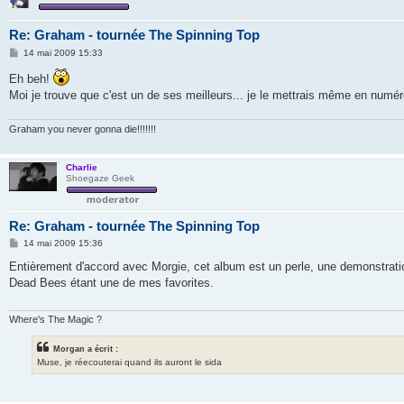
Re: Graham - tournée The Spinning Top
M
14 mai 2009 15:33
e
s
Eh beh!
s
Moi je trouve que c'est un de ses meilleurs... je le mettrais même en numér
a
g
e
Graham you never gonna die!!!!!!!
Charlie
Shoegaze Geek
Re: Graham - tournée The Spinning Top
M
14 mai 2009 15:36
e
s
Entièrement d'accord avec Morgie, cet album est un perle, une demonstrati
s
Dead Bees étant une de mes favorites.
a
g
e
Where's The Magic ?
Morgan a écrit :
Muse, je réecouterai quand ils auront le sida