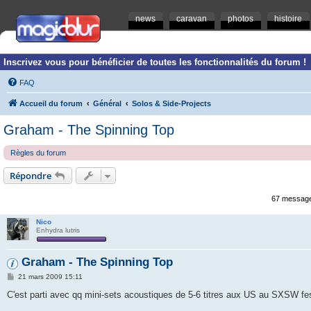
news
caravan
photos
histoire
Inscrivez vous pour bénéficier de toutes les fonctionnalités du forum !
FAQ
Accueil du forum
Général
Solos & Side-Projects
Graham - The Spinning Top
Règles du forum
Répondre
67 messag
Nico
Enhydra lutris
Graham - The Spinning Top
M
21 mars 2009 15:11
e
s
C'est parti avec qq mini-sets acoustiques de 5-6 titres aux US au SXSW fes
s
a