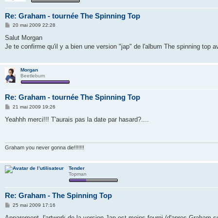
Re: Graham - tournée The Spinning Top
M
20 mai 2009 22:28
e
s
Salut Morgan
s
Je te confirme qu'il y a bien une version "jap" de l'album The spinning top
a
g
e
Morgan
Beetlebum
Re: Graham - tournée The Spinning Top
M
21 mai 2009 19:26
e
s
Yeahhh merci!!! T'aurais pas la date par hasard?....
s
a
g
e
Graham you never gonna die!!!!!!!
Tender
Topman
Re: Graham - The Spinning Top
M
25 mai 2009 17:16
e
s
Apparement, l'artwork de la version Jap est moins fourni (d'apres Graham sur l