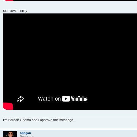
sorrow's army
I'm Barack Obama and I approve this message.
optigan
Popscene