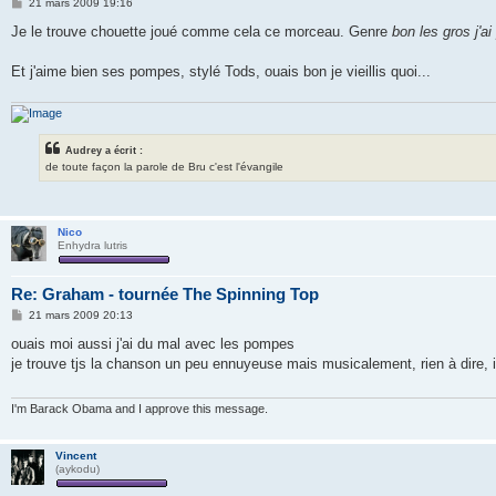
M
21 mars 2009 19:16
e
s
Je le trouve chouette joué comme cela ce morceau. Genre
bon les gros j'a
s
a
g
Et j'aime bien ses pompes, stylé Tods, ouais bon je vieillis quoi...
e
Audrey a écrit :
de toute façon la parole de Bru c'est l'évangile
Nico
Enhydra lutris
Re: Graham - tournée The Spinning Top
M
21 mars 2009 20:13
e
s
ouais moi aussi j'ai du mal avec les pompes
s
je trouve tjs la chanson un peu ennuyeuse mais musicalement, rien à dire, i
a
g
e
I'm Barack Obama and I approve this message.
Vincent
(aykodu)