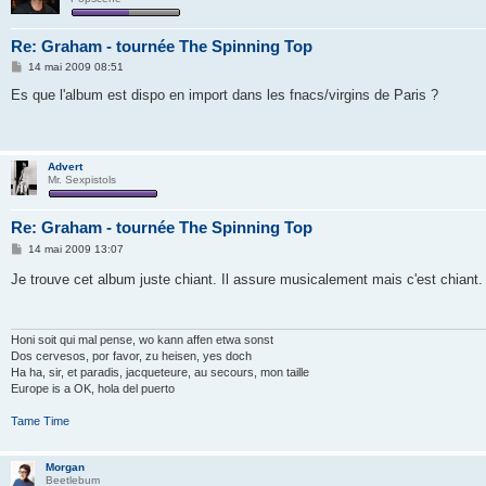
Re: Graham - tournée The Spinning Top
M
14 mai 2009 08:51
e
s
Es que l'album est dispo en import dans les fnacs/virgins de Paris ?
s
a
g
e
Advert
Mr. Sexpistols
Re: Graham - tournée The Spinning Top
M
14 mai 2009 13:07
e
s
Je trouve cet album juste chiant. Il assure musicalement mais c'est chiant
s
a
g
e
Honi soit qui mal pense, wo kann affen etwa sonst
Dos cervesos, por favor, zu heisen, yes doch
Ha ha, sir, et paradis, jacqueteure, au secours, mon taille
Europe is a OK, hola del puerto
Tame Time
Morgan
Beetlebum