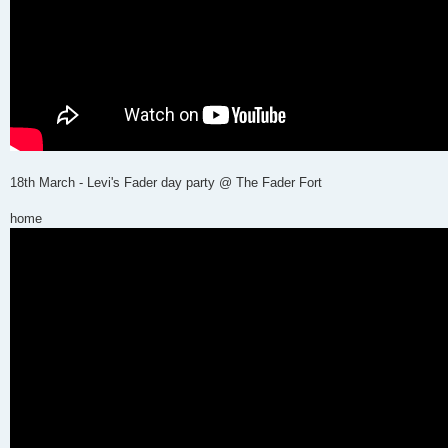
18th March - Levi's Fader day party @ The Fader Fort
home