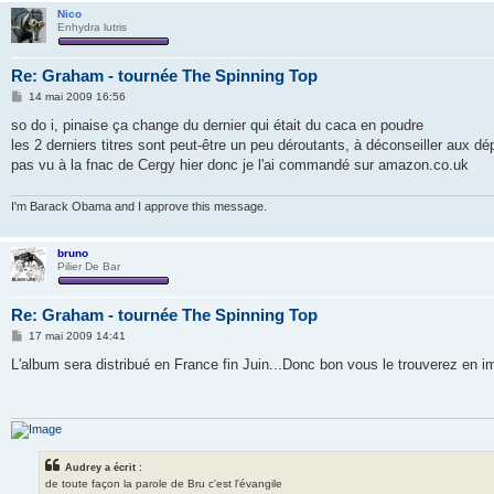
Nico
Enhydra lutris
Re: Graham - tournée The Spinning Top
M
14 mai 2009 16:56
e
s
so do i, pinaise ça change du dernier qui était du caca en poudre
s
les 2 derniers titres sont peut-être un peu déroutants, à déconseiller aux dé
a
g
pas vu à la fnac de Cergy hier donc je l'ai commandé sur amazon.co.uk
e
I'm Barack Obama and I approve this message.
bruno
Pilier De Bar
Re: Graham - tournée The Spinning Top
M
17 mai 2009 14:41
e
s
L'album sera distribué en France fin Juin...Donc bon vous le trouverez en im
s
a
g
e
Audrey a écrit :
de toute façon la parole de Bru c'est l'évangile