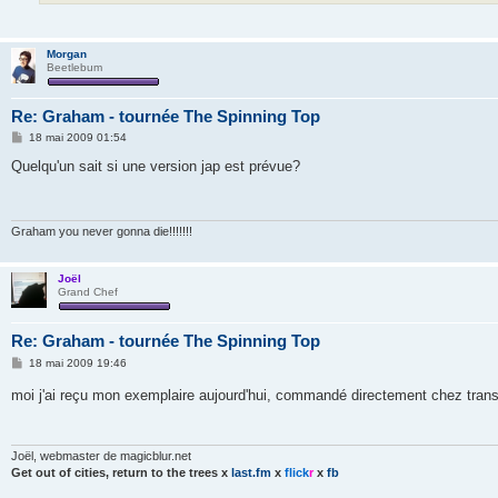
Morgan
Beetlebum
Re: Graham - tournée The Spinning Top
M
18 mai 2009 01:54
e
s
Quelqu'un sait si une version jap est prévue?
s
a
g
e
Graham you never gonna die!!!!!!!
Joël
Grand Chef
Re: Graham - tournée The Spinning Top
M
18 mai 2009 19:46
e
s
moi j'ai reçu mon exemplaire aujourd'hui, commandé directement chez trans
s
a
g
e
Joël, webmaster de magicblur.net
Get out of cities, return to the trees
x
last.fm
x
flick
r
x
fb