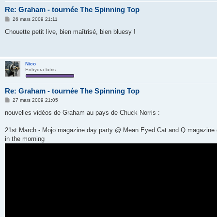
Re: Graham - tournée The Spinning Top
M
26 mars 2009 21:11
e
s
Chouette petit live, bien maîtrisé, bien bluesy !
s
a
g
e
Nico
Enhydra lutris
Re: Graham - tournée The Spinning Top
M
27 mars 2009 21:05
e
s
nouvelles vidéos de Graham au pays de Chuck Norris :
s
a
g
21st March - Mojo magazine day party @ Mean Eyed Cat and Q magazine
e
in the morning