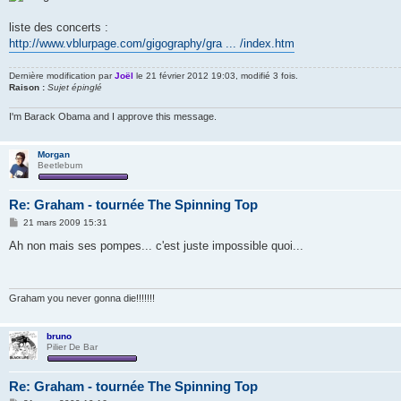
liste des concerts :
http://www.vblurpage.com/gigography/gra ... /index.htm
Dernière modification par
Joël
le 21 février 2012 19:03, modifié 3 fois.
Raison :
Sujet épinglé
I'm Barack Obama and I approve this message.
Morgan
Beetlebum
Re: Graham - tournée The Spinning Top
M
21 mars 2009 15:31
e
s
Ah non mais ses pompes... c'est juste impossible quoi...
s
a
g
e
Graham you never gonna die!!!!!!!
bruno
Pilier De Bar
Re: Graham - tournée The Spinning Top