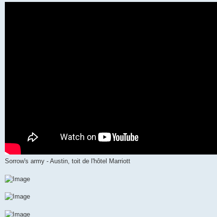
g
e
Sorrow's army - Austin, toit de l'hôtel Marriott