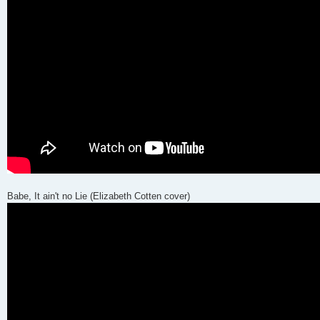
Babe, It ain't no Lie (Elizabeth Cotten cover)