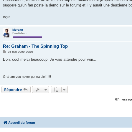
s
suggere qu'un fan poste la demo sur le forum) et il y aurait une deuxieme bon
a
g
e
Bigre...
Morgan
Beetlebum
Re: Graham - The Spinning Top
M
25 mai 2009 20:06
e
s
Bon, cool merci beaucoup! Je vais attendre pour voir....
s
a
g
e
Graham you never gonna die!!!!!!!
Répondre
67 messag
Accueil du forum