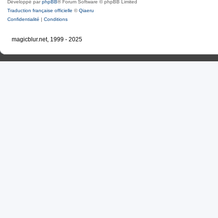
Développé par
phpBB
® Forum Software © phpBB Limited
Traduction française officielle
©
Qiaeru
Confidentialité
|
Conditions
magicblur.net, 1999 - 2025