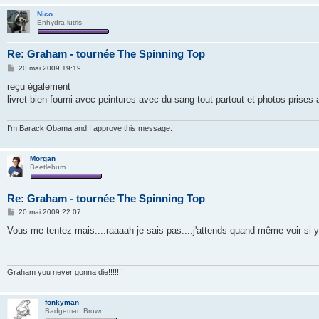
Nico
Enhydra lutris
Re: Graham - tournée The Spinning Top
M
20 mai 2009 19:19
e
s
reçu également
s
livret bien fourni avec peintures avec du sang tout partout et photos prises 
a
g
e
I'm Barack Obama and I approve this message.
Morgan
Beetlebum
Re: Graham - tournée The Spinning Top
M
20 mai 2009 22:07
e
s
Vous me tentez mais....raaaah je sais pas....j'attends quand même voir si y
s
a
g
e
Graham you never gonna die!!!!!!!
fonkyman
Badgeman Brown