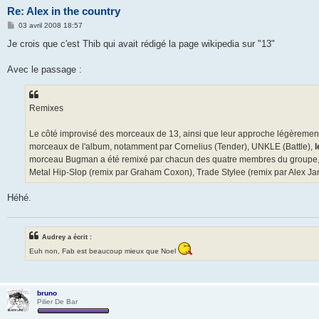
Re: Alex in the country
M
03 avril 2008 18:57
e
s
Je crois que c'est Thib qui avait rédigé la page wikipedia sur "13"
s
a
g
Avec le passage :
e
Remixes
Le côté improvisé des morceaux de 13, ainsi que leur approche légèrement 
morceaux de l'album, notamment par Cornelius (Tender), UNKLE (Battle),
l
morceau Bugman a été remixé par chacun des quatre membres du groupe, so
Metal Hip-Slop (remix par Graham Coxon), Trade Stylee (remix par Alex J
Héhé.
Audrey a écrit :
Euh non, Fab est beaucoup mieux que Noel
bruno
Pilier De Bar