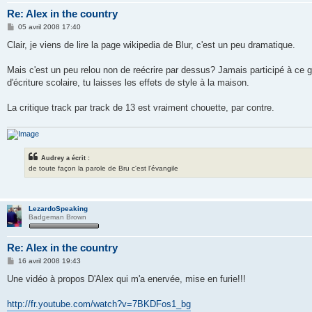
Re: Alex in the country
M
05 avril 2008 17:40
e
s
Clair, je viens de lire la page wikipedia de Blur, c'est un peu dramatique.
s
a
g
Mais c'est un peu relou non de reécrire par dessus? Jamais participé à 
e
d'écriture scolaire, tu laisses les effets de style à la maison.
La critique track par track de 13 est vraiment chouette, par contre.
Audrey a écrit :
de toute façon la parole de Bru c'est l'évangile
LezardoSpeaking
Badgeman Brown
Re: Alex in the country
M
16 avril 2008 19:43
e
s
Une vidéo à propos D'Alex qui m'a enervée, mise en furie!!!
s
a
g
http://fr.youtube.com/watch?v=7BKDFos1_bg
e