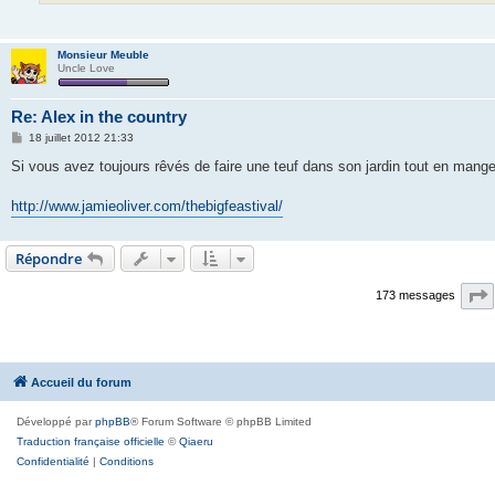
Monsieur Meuble
Uncle Love
Re: Alex in the country
M
18 juillet 2012 21:33
e
s
Si vous avez toujours rêvés de faire une teuf dans son jardin tout en mange
s
a
g
http://www.jamieoliver.com/thebigfeastival/
e
Répondre
173 messages
Accueil du forum
Développé par
phpBB
® Forum Software © phpBB Limited
Traduction française officielle
©
Qiaeru
Confidentialité
|
Conditions