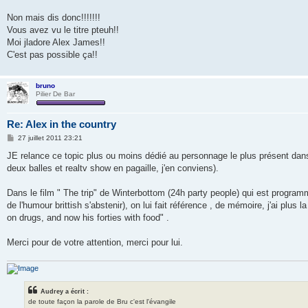
Non mais dis donc!!!!!!!
Vous avez vu le titre pteuh!!
Moi jladore Alex James!!
C'est pas possible ça!!
bruno
Pilier De Bar
Re: Alex in the country
M
27 juillet 2011 23:21
e
s
JE relance ce topic plus ou moins dédié au personnage le plus présent dan
s
deux balles et realtv show en pagaille, j'en conviens).
a
g
e
Dans le film " The trip" de Winterbottom (24h party people) qui est program
de l'humour brittish s'abstenir), on lui fait référence , de mémoire, j'ai plus 
on drugs, and now his forties with food" .
Merci pour de votre attention, merci pour lui.
Audrey a écrit :
de toute façon la parole de Bru c'est l'évangile