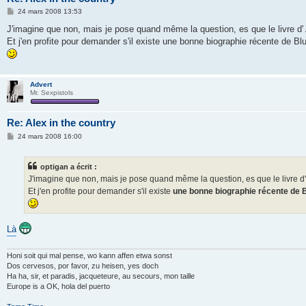
M
24 mars 2008 13:53
e
s
J'imagine que non, mais je pose quand même la question, es que le livre d' A
s
Et j'en profite pour demander s'il existe une bonne biographie récente de Blu
a
g
e
Advert
Mr. Sexpistols
Re: Alex in the country
M
24 mars 2008 16:00
e
s
s
optigan a écrit :
a
g
J'imagine que non, mais je pose quand même la question, es que le livre d' A
e
Et j'en profite pour demander s'il existe
une bonne biographie récente de B
Là
Honi soit qui mal pense, wo kann affen etwa sonst
Dos cervesos, por favor, zu heisen, yes doch
Ha ha, sir, et paradis, jacqueteure, au secours, mon taille
Europe is a OK, hola del puerto