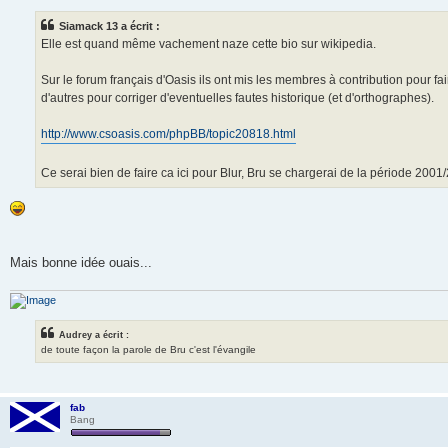
s
s
Siamack 13 a écrit :
a
g
Elle est quand même vachement naze cette bio sur wikipedia.
e
Sur le forum français d'Oasis ils ont mis les membres à contribution pour f
d'autres pour corriger d'eventuelles fautes historique (et d'orthographes).
http://www.csoasis.com/phpBB/topic20818.html
Ce serai bien de faire ca ici pour Blur, Bru se chargerai de la période 2001
Mais bonne idée ouais...
Audrey a écrit :
de toute façon la parole de Bru c'est l'évangile
fab
Bang