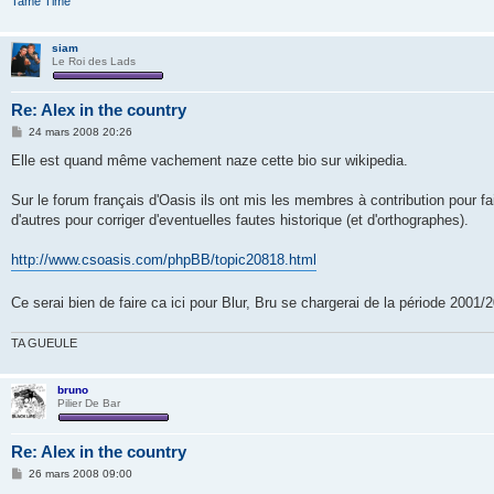
Tame Time
siam
Le Roi des Lads
Re: Alex in the country
M
24 mars 2008 20:26
e
s
Elle est quand même vachement naze cette bio sur wikipedia.
s
a
g
Sur le forum français d'Oasis ils ont mis les membres à contribution pour f
e
d'autres pour corriger d'eventuelles fautes historique (et d'orthographes).
http://www.csoasis.com/phpBB/topic20818.html
Ce serai bien de faire ca ici pour Blur, Bru se chargerai de la période 2001/
TA GUEULE
bruno
Pilier De Bar
Re: Alex in the country
M
26 mars 2008 09:00
e