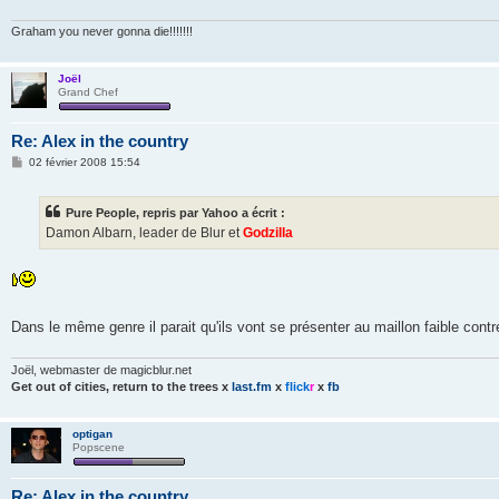
g
e
Graham you never gonna die!!!!!!!
Joël
Grand Chef
Re: Alex in the country
M
02 février 2008 15:54
e
s
s
Pure People, repris par Yahoo a écrit :
a
g
Damon Albarn, leader de Blur et
Godzilla
e
Dans le même genre il parait qu'ils vont se présenter au maillon faible contr
Joël, webmaster de magicblur.net
Get out of cities, return to the trees
x
last.fm
x
flick
r
x
fb
optigan
Popscene
Re: Alex in the country