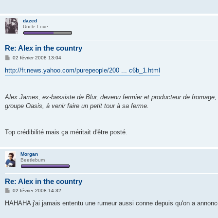
g
e
dazed
Uncle Love
Re: Alex in the country
M
02 février 2008 13:04
e
s
http://fr.news.yahoo.com/purepeople/200 ... c6b_1.html
s
a
g
e
Alex James, ex-bassiste de Blur, devenu fermier et producteur de fromage, 
groupe Oasis, à venir faire un petit tour à sa ferme.
Top crédibilité mais ça méritait d'être posté.
Morgan
Beetlebum
Re: Alex in the country
M
02 février 2008 14:32
e
s
HAHAHA j'ai jamais ententu une rumeur aussi conne depuis qu'on a annonc
s
a