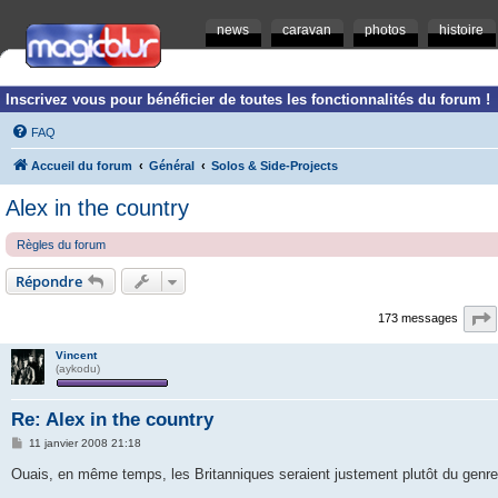
news
caravan
photos
histoire
Inscrivez vous pour bénéficier de toutes les fonctionnalités du forum !
FAQ
Accueil du forum
Général
Solos & Side-Projects
Alex in the country
Règles du forum
Répondre
173 messages
Vincent
(aykodu)
Re: Alex in the country
M
11 janvier 2008 21:18
e
s
Ouais, en même temps, les Britanniques seraient justement plutôt du genre 
s
a