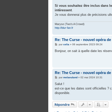
Si vous souhaitez être inclus dans l
intéressent
.
Je vous donnerai plus de précisions ult
Maryse (Two's A Crowd)
http://blur-fan.fr
Re: The Curse - nouvel opéra d
M
par
celia
»
06 septembre 2023 09:24
e
s
Bonjour, on sait à quelle date les rése
s
a
g
e
Re: The Curse - nouvel opéra d
M
par
melaeuland
»
02 mai 2024 10:31
e
s
Salut !
s
est-ce que les dates sont officielles ? ca
a
g
disponible.
e
Répondre