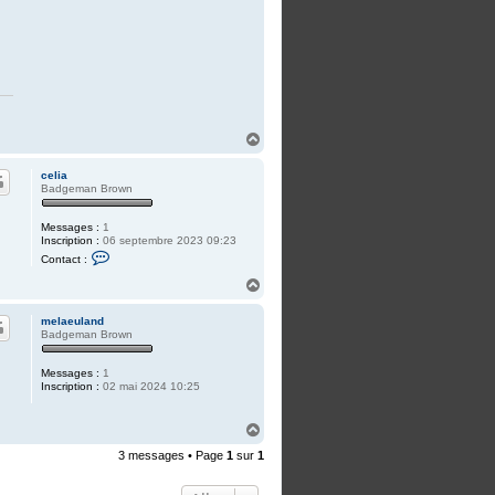
H
a
u
celia
t
Badgeman Brown
Messages :
1
Inscription :
06 septembre 2023 09:23
C
Contact :
o
n
H
t
a
a
u
c
melaeuland
t
t
Badgeman Brown
e
r
c
Messages :
1
e
Inscription :
02 mai 2024 10:25
l
i
a
H
a
3 messages • Page
1
sur
1
u
t