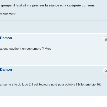
e groupe
, il faudrait me
préciser la séance et la catégorie qui vous
érieurement.
e Damon
rvations ouvriront en septembre ? Merci
e Damon
r sur le site du Lido 2 il est toujours noté pour octobre ! billetterie bientôt