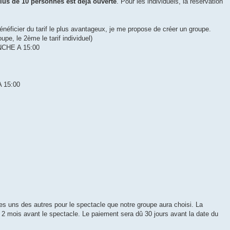
lus de 10 personnes est déjà ouverte
. Pour les individuels, la réservation
bénéficier du tarif le plus avantageux, je me propose de créer un groupe.
groupe, le 2ème le tarif individuel)
NCHE A 15:00
 15:00
es uns des autres pour le spectacle que notre groupe aura choisi. La
 2 mois avant le spectacle. Le paiement sera dû 30 jours avant la date du