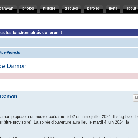
caravan
photos
histoire
disques
paroles
liens
about
es les fonctionnalités du forum !
ide-Projects
 de Damon
e Damon
on proposera un nouvel opéra au Lido2 en juin / juillet 2024. Il s’agit de Th
titre provisoire). La soirée d’ouverture aura lieu le mardi 4 juin 2024, la