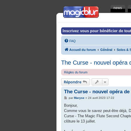
news
Inscrivez vous pour bénéficier de tout
FAQ
Accueil du forum
Général
Solos & S
The Curse - nouvel opéra
Règles du forum
Répondre
The Curse - nouvel opéra d
M
par
Maryse
»
24 avril 2023 17:22
e
s
Bonjour,
s
Comme vous le savez peut-être déjà, Dam
a
g
Curse - The Magic Flute Second Chapter (
e
clôture le 13 juillet.