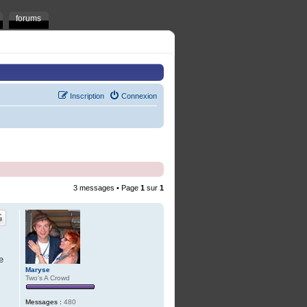
forums
Inscription
Connexion
3 messages • Page
1
sur
1
e
Maryse
Two's A Crowd
Messages :
480