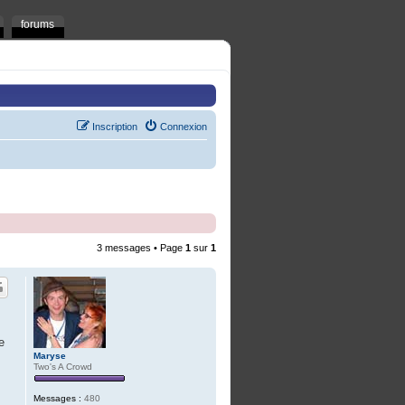
forums
Inscription
Connexion
3 messages • Page
1
sur
1
e
Maryse
Two's A Crowd
Messages :
480