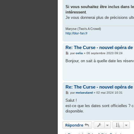
Si vous souhaitez être inclus dans l
intéressent
.
Je vous donnerai plus de précisions ult
Maryse (Two's A Crowd)
http://blur-fan.fr
Re: The Curse - nouvel opéra d
M
par
celia
»
06 septembre 2023 09:24
e
s
Bonjour, on sait à quelle date les rése
s
a
g
e
Re: The Curse - nouvel opéra d
M
par
melaeuland
»
02 mai 2024 10:31
e
s
Salut !
s
est-ce que les dates sont officielles ? ca
a
g
disponible.
e
Répondre