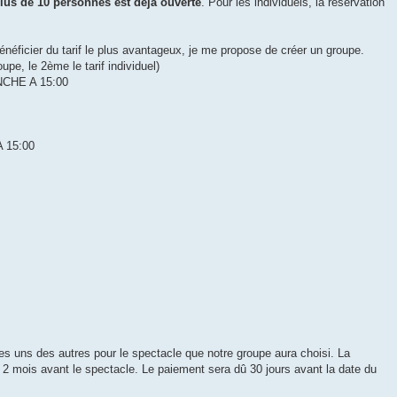
lus de 10 personnes est déjà ouverte
. Pour les individuels, la réservation
bénéficier du tarif le plus avantageux, je me propose de créer un groupe.
groupe, le 2ème le tarif individuel)
NCHE A 15:00
 15:00
es uns des autres pour le spectacle que notre groupe aura choisi. La
 2 mois avant le spectacle. Le paiement sera dû 30 jours avant la date du