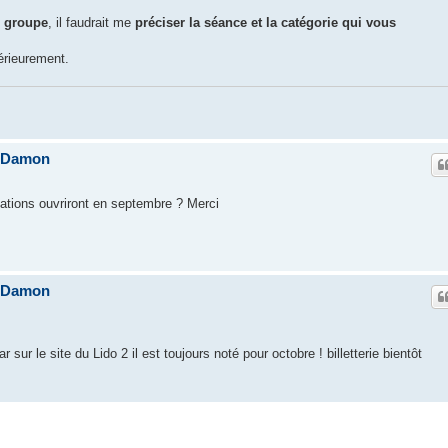
e groupe
, il faudrait me
préciser la séance et la catégorie qui vous
érieurement.
e Damon
rvations ouvriront en septembre ? Merci
e Damon
r sur le site du Lido 2 il est toujours noté pour octobre ! billetterie bientôt