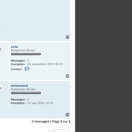
H
a
u
celia
t
Badgeman Brown
Messages :
1
Inscription :
06 septembre 2023 09:23
C
Contact :
o
n
H
t
a
a
u
c
melaeuland
t
t
Badgeman Brown
e
r
c
Messages :
1
e
Inscription :
02 mai 2024 10:25
l
i
a
H
a
3 messages • Page
1
sur
1
u
t