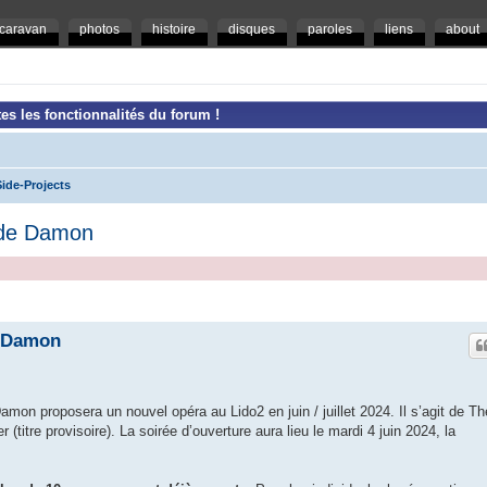
caravan
photos
histoire
disques
paroles
liens
about
es les fonctionnalités du forum !
ide-Projects
 de Damon
e Damon
on proposera un nouvel opéra au Lido2 en juin / juillet 2024. Il s’agit de Th
titre provisoire). La soirée d’ouverture aura lieu le mardi 4 juin 2024, la