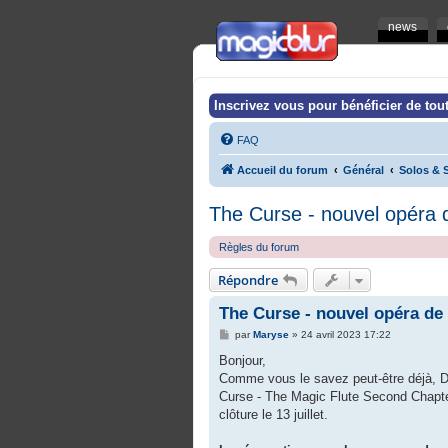
news
Inscrivez vous pour bénéficier de tout
FAQ
Accueil du forum
Général
Solos & S
The Curse - nouvel opéra
Règles du forum
Répondre
The Curse - nouvel opéra d
M
par
Maryse
»
24 avril 2023 17:22
e
s
Bonjour,
s
Comme vous le savez peut-être déjà, Dam
a
g
Curse - The Magic Flute Second Chapter (
e
clôture le 13 juillet.