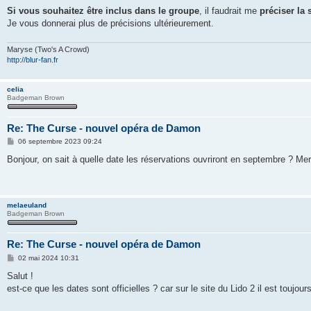
Si vous souhaitez être inclus dans le groupe
, il faudrait me
préciser la 
Je vous donnerai plus de précisions ultérieurement.
Maryse (Two's A Crowd)
http://blur-fan.fr
celia
Badgeman Brown
Re: The Curse - nouvel opéra de Damon
M
06 septembre 2023 09:24
e
s
Bonjour, on sait à quelle date les réservations ouvriront en septembre ? Mer
s
a
g
e
melaeuland
Badgeman Brown
Re: The Curse - nouvel opéra de Damon
M
02 mai 2024 10:31
e
s
Salut !
s
est-ce que les dates sont officielles ? car sur le site du Lido 2 il est toujours
a
g
e