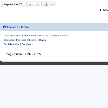
Répondre
3 mess
Accueil du forum
Développé par
phpBB
® Forum Software © phpBB Limited
Traduction française officielle
©
Qiaeru
Confidentialité
|
Conditions
magicblur.net, 1999 - 2025