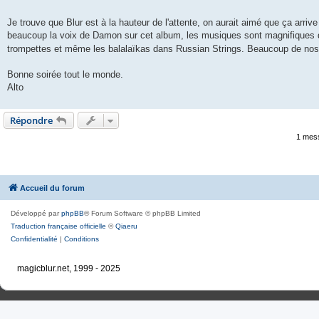
e
Je trouve que Blur est à la hauteur de l'attente, on aurait aimé que ça arriv
beaucoup la voix de Damon sur cet album, les musiques sont magnifiques
trompettes et même les balalaïkas dans Russian Strings. Beaucoup de nosta
Bonne soirée tout le monde.
Alto
Répondre
1 mes
Accueil du forum
Développé par
phpBB
® Forum Software © phpBB Limited
Traduction française officielle
©
Qiaeru
Confidentialité
|
Conditions
magicblur.net, 1999 - 2025