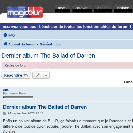
news
caravan
photos
histoire
Inscrivez vous pour bénéficier de toutes les fonctionnalités du forum !
FAQ
Accueil du forum
Général
blur
Dernier album The Ballad of Darren
Règles du forum
Répondre
1 mes
Alto
Badgeman Brown
Dernier album The Ballad of Darren
M
24 septembre 2023 22:18
e
s
Enfin un nouvel album de BLUR, ça faisait un moment que je l'attendais et 
s
différent de tout ce qu'on écoute, j'adore The Ballad avec son engagement 
a
g
Avalon.