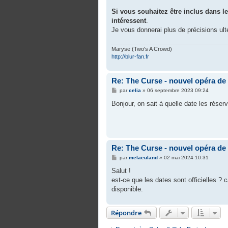
Si vous souhaitez être inclus dans l
intéressent
.
Je vous donnerai plus de précisions ult
Maryse (Two's A Crowd)
http://blur-fan.fr
Re: The Curse - nouvel opéra d
M
par
celia
»
06 septembre 2023 09:24
e
s
Bonjour, on sait à quelle date les rése
s
a
g
e
Re: The Curse - nouvel opéra d
M
par
melaeuland
»
02 mai 2024 10:31
e
s
Salut !
s
est-ce que les dates sont officielles ? ca
a
g
disponible.
e
Répondre