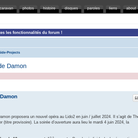
caravan
photos
histoire
disques
paroles
liens
about
es les fonctionnalités du forum !
ide-Projects
 de Damon
e Damon
on proposera un nouvel opéra au Lido2 en juin / juillet 2024. Il s’agit de Th
titre provisoire). La soirée d’ouverture aura lieu le mardi 4 juin 2024, la