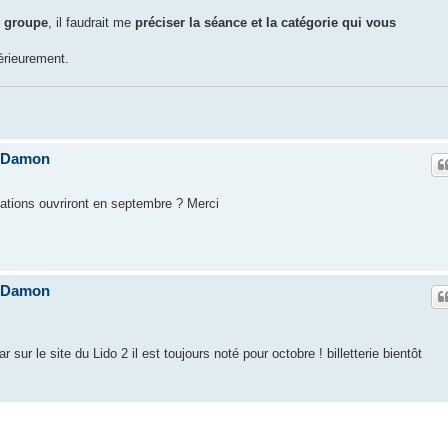
e groupe
, il faudrait me
préciser la séance et la catégorie qui vous
érieurement.
e Damon
rvations ouvriront en septembre ? Merci
e Damon
r sur le site du Lido 2 il est toujours noté pour octobre ! billetterie bientôt