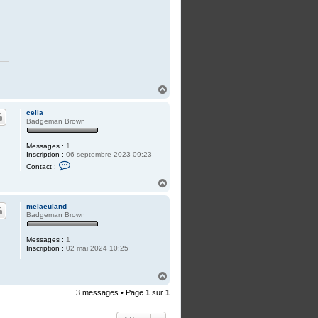
H
a
u
celia
t
Badgeman Brown
Messages :
1
Inscription :
06 septembre 2023 09:23
C
Contact :
o
n
H
t
a
a
u
c
melaeuland
t
t
Badgeman Brown
e
r
c
Messages :
1
e
Inscription :
02 mai 2024 10:25
l
i
a
H
a
3 messages • Page
1
sur
1
u
t