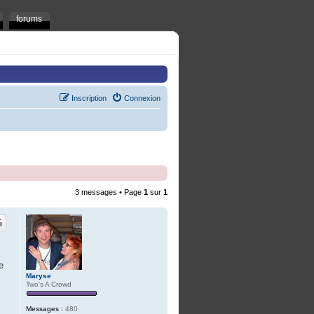
forums
Inscription
Connexion
3 messages • Page
1
sur
1
e
Maryse
Two's A Crowd
Messages :
480