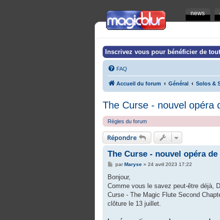
news
Inscrivez vous pour bénéficier de tout
FAQ
Accueil du forum
Général
Solos & S
The Curse - nouvel opéra
Règles du forum
Répondre
The Curse - nouvel opéra d
M
par
Maryse
»
24 avril 2023 17:22
e
s
Bonjour,
s
Comme vous le savez peut-être déjà, Dam
a
g
Curse - The Magic Flute Second Chapter (
e
clôture le 13 juillet.