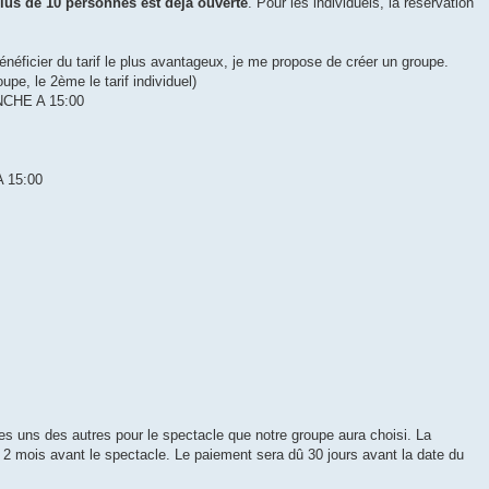
lus de 10 personnes est déjà ouverte
. Pour les individuels, la réservation
bénéficier du tarif le plus avantageux, je me propose de créer un groupe.
groupe, le 2ème le tarif individuel)
NCHE A 15:00
 15:00
es uns des autres pour le spectacle que notre groupe aura choisi. La
 2 mois avant le spectacle. Le paiement sera dû 30 jours avant la date du