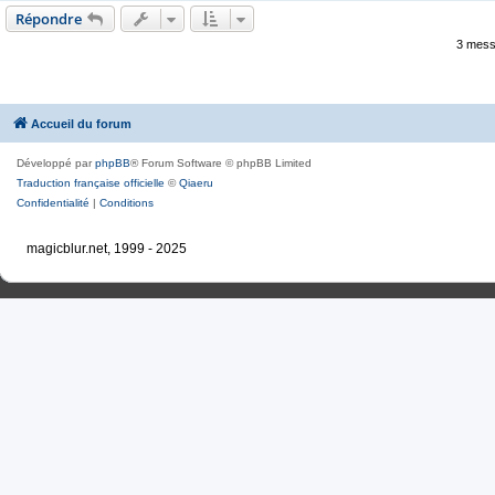
Répondre
3 mess
Accueil du forum
Développé par
phpBB
® Forum Software © phpBB Limited
Traduction française officielle
©
Qiaeru
Confidentialité
|
Conditions
magicblur.net, 1999 - 2025