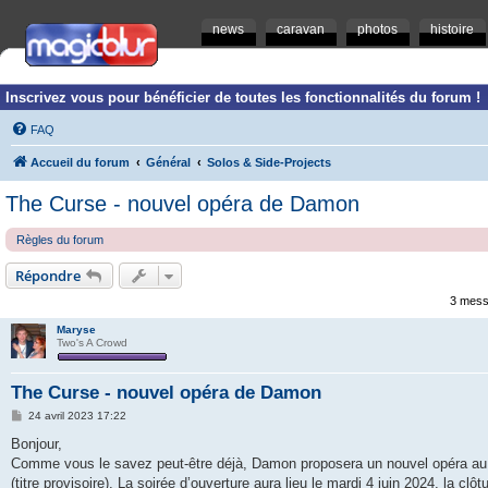
news
caravan
photos
histoire
Inscrivez vous pour bénéficier de toutes les fonctionnalités du forum !
FAQ
Accueil du forum
Général
Solos & Side-Projects
The Curse - nouvel opéra de Damon
Règles du forum
Répondre
3 mess
Maryse
Two's A Crowd
The Curse - nouvel opéra de Damon
M
24 avril 2023 17:22
e
s
Bonjour,
s
Comme vous le savez peut-être déjà, Damon proposera un nouvel opéra au Lid
a
g
(titre provisoire). La soirée d’ouverture aura lieu le mardi 4 juin 2024, la clôtur