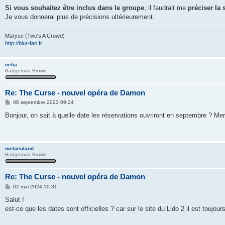
Si vous souhaitez être inclus dans le groupe
, il faudrait me
préciser la 
Je vous donnerai plus de précisions ultérieurement.
Maryse (Two's A Crowd)
http://blur-fan.fr
celia
Badgeman Brown
Re: The Curse - nouvel opéra de Damon
M
06 septembre 2023 09:24
e
s
Bonjour, on sait à quelle date les réservations ouvriront en septembre ? Mer
s
a
g
e
melaeuland
Badgeman Brown
Re: The Curse - nouvel opéra de Damon
M
02 mai 2024 10:31
e
s
Salut !
s
est-ce que les dates sont officielles ? car sur le site du Lido 2 il est toujours
a
g
e