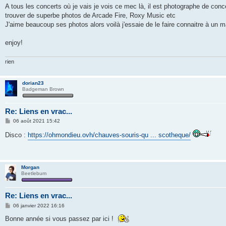
g
A tous les concerts où je vais je vois ce mec là, il est photographe de conc
e
trouver de superbe photos de Arcade Fire, Roxy Music etc
J'aime beaucoup ses photos alors voilà j'essaie de le faire connaitre à un 
enjoy!
rien
dorian23
Badgeman Brown
Re: Liens en vrac...
M
06 août 2021 15:42
e
s
Disco :
https://ohmondieu.ovh/chauves-souris-qu ... scotheque/
s
a
g
e
Morgan
Beetlebum
Re: Liens en vrac...
M
06 janvier 2022 16:16
e
s
Bonne année si vous passez par ici !
s