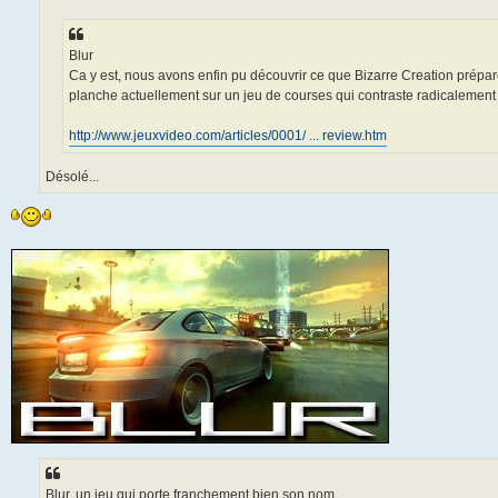
g
e
Blur
Ca y est, nous avons enfin pu découvrir ce que Bizarre Creation prépar
planche actuellement sur un jeu de courses qui contraste radicalement 
http://www.jeuxvideo.com/articles/0001/ ... review.htm
Désolé...
Blur, un jeu qui porte franchement bien son nom.