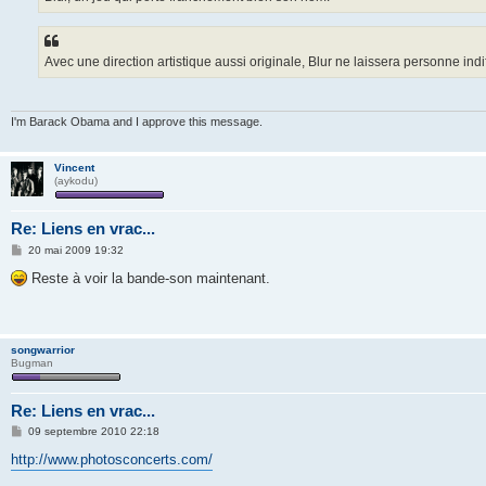
Avec une direction artistique aussi originale, Blur ne laissera personne indif
I'm Barack Obama and I approve this message.
Vincent
(aykodu)
Re: Liens en vrac...
M
20 mai 2009 19:32
e
s
Reste à voir la bande-son maintenant.
s
a
g
e
songwarrior
Bugman
Re: Liens en vrac...
M
09 septembre 2010 22:18
e
s
http://www.photosconcerts.com/
s
a