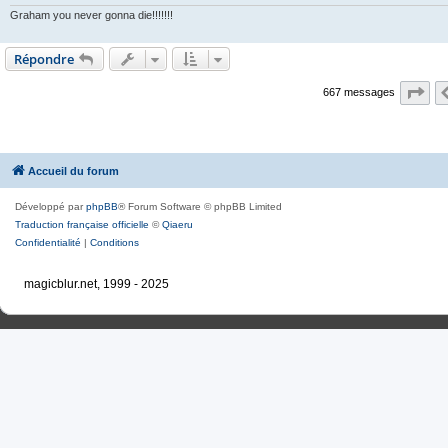
e
Graham you never gonna die!!!!!!!
Répondre
Pa
667 messages
Accueil du forum
Développé par
phpBB
® Forum Software © phpBB Limited
Traduction française officielle
©
Qiaeru
Confidentialité
|
Conditions
magicblur.net, 1999 - 2025