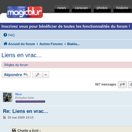
news
caravan
photos
histoire
Inscrivez vous pour bénéficier de toutes les fonctionnalités du forum !
FAQ
Accueil du forum
Autres Forums
Blabla...
Liens en vrac...
Règles du forum
Répondre
Pa
667 messages
Nico
Enhydra lutris
Re: Liens en vrac...
M
20 mai 2009 19:15
e
s
s
Charlie a écrit :
a