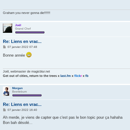
a
g
e
Graham you never gonna die!!!!!!!
Joël
Grand Chef
Re: Liens en vrac...
M
07 janvier 2022 07:48
e
s
Bonne année
s
a
g
e
Joël, webmaster de magicblur.net
Get out of cities, return to the trees
x
last.fm
x
flick
r
x
fb
Morgan
Beetlebum
Re: Liens en vrac...
M
07 janvier 2022 16:40
e
s
Ah merde, je viens de capter que c'est pas le bon topic pour ça hahaha
s
Bon bah désolé...
a
g