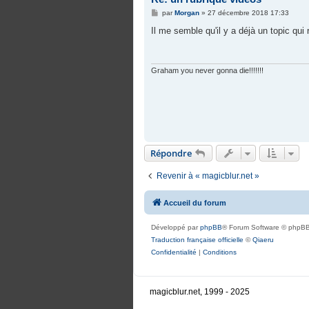
M
par
Morgan
»
27 décembre 2018 17:33
e
s
Il me semble qu'il y a déjà un topic qui
s
a
g
e
Graham you never gonna die!!!!!!!
Répondre
Revenir à « magicblur.net »
Accueil du forum
Développé par
phpBB
® Forum Software © phpBB
Traduction française officielle
©
Qiaeru
Confidentialité
|
Conditions
magicblur.net, 1999 - 2025