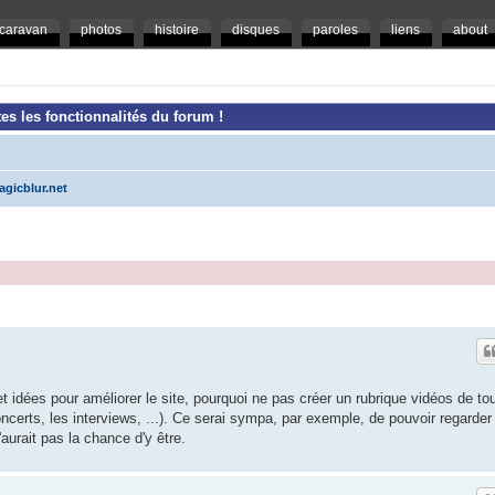
caravan
photos
histoire
disques
paroles
liens
about
es les fonctionnalités du forum !
agicblur.net
 idées pour améliorer le site, pourquoi ne pas créer un rubrique vidéos de to
certs, les interviews, ...). Ce serai sympa, par exemple, de pouvoir regarder
'aurait pas la chance d'y être.