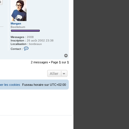
t
t
e
r
g
o
l
i
Morgan
i
Beetlebum
a
Messages :
2008
Inscription :
26 août 2002 23:38
Localisation :
bordeaux
C
Contact :
o
n
H
t
a
a
2 messages • Page
1
sur
1
u
c
t
t
e
Aller
r
M
o
er les cookies
Fuseau horaire sur
UTC+02:00
r
g
a
n