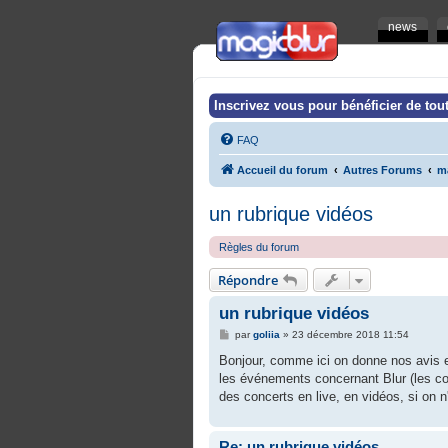
news
Inscrivez vous pour bénéficier de tout
FAQ
Accueil du forum
Autres Forums
m
un rubrique vidéos
Règles du forum
Répondre
un rubrique vidéos
M
par
goliia
»
23 décembre 2018 11:54
e
s
Bonjour, comme ici on donne nos avis et
s
les événements concernant Blur (les con
a
g
des concerts en live, en vidéos, si on n
e
Re: un rubrique vidéos