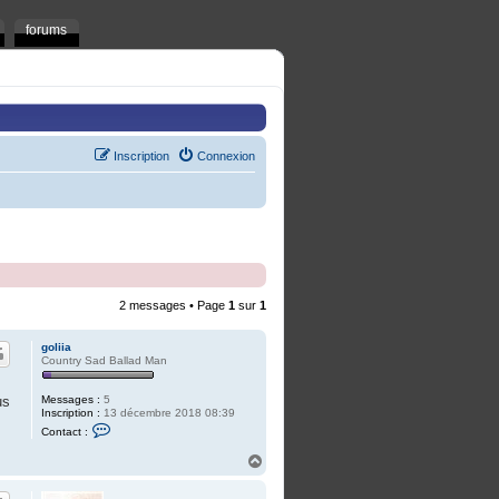
forums
Inscription
Connexion
2 messages • Page
1
sur
1
goliia
Country Sad Ballad Man
Messages :
5
us
Inscription :
13 décembre 2018 08:39
C
Contact :
o
n
H
t
a
a
u
c