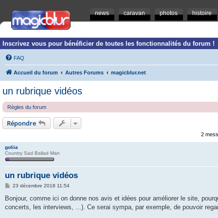
news
caravan
photos
histoire
Inscrivez vous pour bénéficier de toutes les fonctionnalités du forum !
FAQ
Accueil du forum
Autres Forums
magicblur.net
un rubrique vidéos
Règles du forum
Répondre
2 mess
goliia
Country Sad Ballad Man
un rubrique vidéos
M
23 décembre 2018 11:54
e
s
Bonjour, comme ici on donne nos avis et idées pour améliorer le site, pour
s
concerts, les interviews, ...). Ce serai sympa, par exemple, de pouvoir regar
a
g