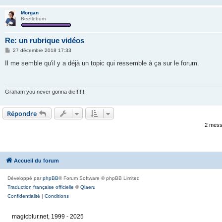
e
Morgan
Beetlebum
Re: un rubrique vidéos
M
27 décembre 2018 17:33
e
s
Il me semble qu'il y a déjà un topic qui ressemble à ça sur le forum.
s
a
g
e
Graham you never gonna die!!!!!!!
Répondre
2 mess
Accueil du forum
Développé par
phpBB
® Forum Software © phpBB Limited
Traduction française officielle
©
Qiaeru
Confidentialité
|
Conditions
magicblur.net, 1999 - 2025