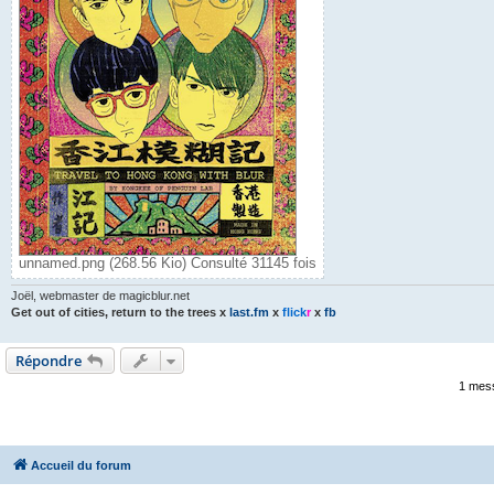
unnamed.png (268.56 Kio) Consulté 31145 fois
Joël, webmaster de magicblur.net
Get out of cities, return to the trees
x
last.fm
x
flick
r
x
fb
Répondre
1 mes
Accueil du forum