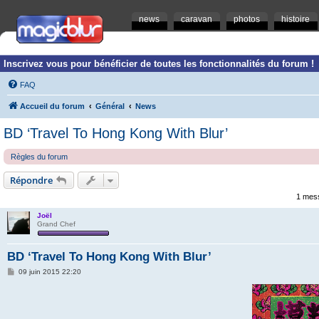
news
caravan
photos
histoire
Inscrivez vous pour bénéficier de toutes les fonctionnalités du forum !
FAQ
Accueil du forum
Général
News
BD ‘Travel To Hong Kong With Blur’
Règles du forum
Répondre
1 mes
Joël
Grand Chef
BD ‘Travel To Hong Kong With Blur’
M
09 juin 2015 22:20
e
s
s
a
g