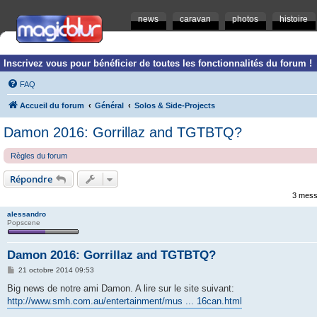
news
caravan
photos
histoire
Inscrivez vous pour bénéficier de toutes les fonctionnalités du forum !
FAQ
Accueil du forum
Général
Solos & Side-Projects
Damon 2016: Gorrillaz and TGTBTQ?
Règles du forum
Répondre
3 mess
alessandro
Popscene
Damon 2016: Gorrillaz and TGTBTQ?
M
21 octobre 2014 09:53
e
s
Big news de notre ami Damon. A lire sur le site suivant:
s
http://www.smh.com.au/entertainment/mus ... 16can.html
a
g