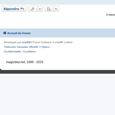
Répondre
3 mess
Accueil du forum
Développé par
phpBB
® Forum Software © phpBB Limited
Traduction française officielle
©
Qiaeru
Confidentialité
|
Conditions
magicblur.net, 1999 - 2025