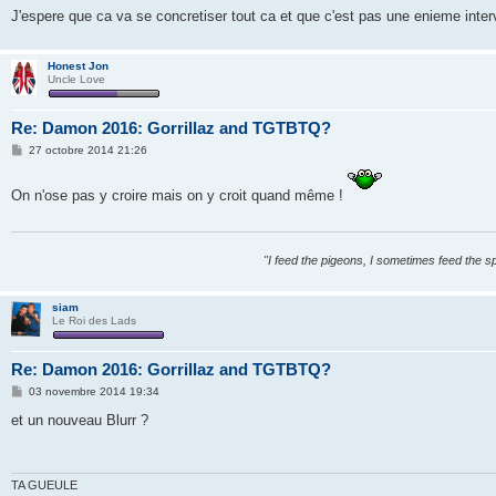
e
J'espere que ca va se concretiser tout ca et que c'est pas une enieme inte
Honest Jon
Uncle Love
Re: Damon 2016: Gorrillaz and TGTBTQ?
M
27 octobre 2014 21:26
e
s
s
On n'ose pas y croire mais on y croit quand même !
a
g
e
"I feed the pigeons, I sometimes feed the s
siam
Le Roi des Lads
Re: Damon 2016: Gorrillaz and TGTBTQ?
M
03 novembre 2014 19:34
e
s
et un nouveau Blurr ?
s
a
g
e
TA GUEULE