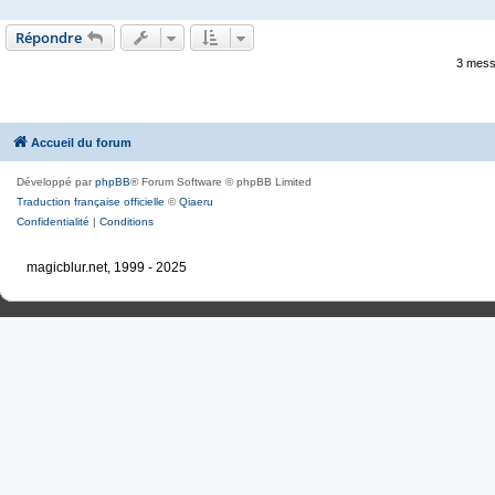
Répondre
3 mess
Accueil du forum
Développé par
phpBB
® Forum Software © phpBB Limited
Traduction française officielle
©
Qiaeru
Confidentialité
|
Conditions
magicblur.net, 1999 - 2025