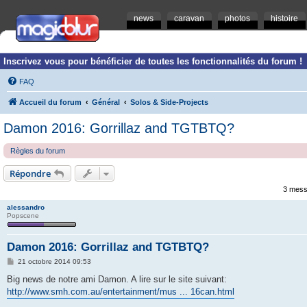
news
caravan
photos
histoire
Inscrivez vous pour bénéficier de toutes les fonctionnalités du forum !
FAQ
Accueil du forum
Général
Solos & Side-Projects
Damon 2016: Gorrillaz and TGTBTQ?
Règles du forum
Répondre
3 mess
alessandro
Popscene
Damon 2016: Gorrillaz and TGTBTQ?
M
21 octobre 2014 09:53
e
s
Big news de notre ami Damon. A lire sur le site suivant:
s
http://www.smh.com.au/entertainment/mus ... 16can.html
a
g