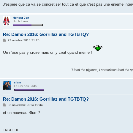
e
J'espere que ca va se concretiser tout ca et que c'est pas une enieme inte
Honest Jon
Uncle Love
Re: Damon 2016: Gorrillaz and TGTBTQ?
M
27 octobre 2014 21:26
e
s
s
On n'ose pas y croire mais on y croit quand même !
a
g
e
"I feed the pigeons, I sometimes feed the s
siam
Le Roi des Lads
Re: Damon 2016: Gorrillaz and TGTBTQ?
M
03 novembre 2014 19:34
e
s
et un nouveau Blurr ?
s
a
g
e
TA GUEULE