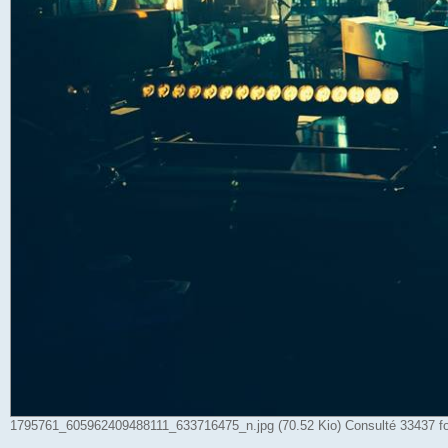
1795761_605962409488111_633716475_n.jpg (70.52 Kio) Consulté 33437 fo