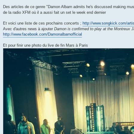
Des articles de ce genre "Damon Albarn admits he's discussed making mus
de la radio XFM où il a aussi fait un set le week end dernier
Et voici une liste de ces prochains concerts ;
http://www.songkick.com/arti
Avec d'autres news à ajouter
Damon is confirmed to play at the Montreux Ja
http://www.facebook.com/Damonalbarnofficial
Et pour finir une photo du live de fin Mars à Paris