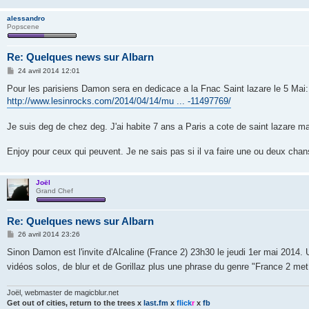
alessandro
Popscene
Re: Quelques news sur Albarn
M
24 avril 2014 12:01
e
s
Pour les parisiens Damon sera en dedicace a la Fnac Saint lazare le 5 Mai:
s
http://www.lesinrocks.com/2014/04/14/mu ... -11497769/
a
g
e
Je suis deg de chez deg. J'ai habite 7 ans a Paris a cote de saint lazare mai
Enjoy pour ceux qui peuvent. Je ne sais pas si il va faire une ou deux cha
Joël
Grand Chef
Re: Quelques news sur Albarn
M
26 avril 2014 23:26
e
s
Sinon Damon est l'invite d'Alcaline (France 2) 23h30 le jeudi 1er mai 20
s
vidéos solos, de blur et de Gorillaz plus une phrase du genre "France 2 me
a
g
e
Joël, webmaster de magicblur.net
Get out of cities, return to the trees
x
last.fm
x
flick
r
x
fb