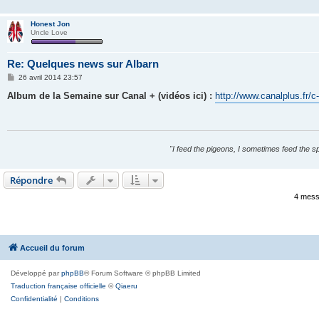
Honest Jon
Uncle Love
Re: Quelques news sur Albarn
M
26 avril 2014 23:57
e
s
Album de la Semaine sur Canal + (vidéos ici) :
http://www.canalplus.fr/c
s
a
g
e
"I feed the pigeons, I sometimes feed the s
Répondre
4 mess
Accueil du forum
Développé par
phpBB
® Forum Software © phpBB Limited
Traduction française officielle
©
Qiaeru
Confidentialité
|
Conditions