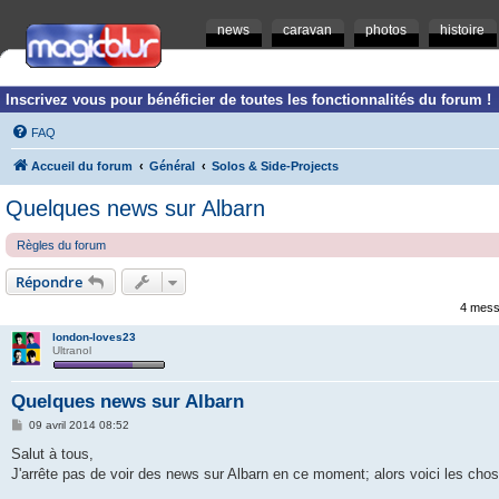
news
caravan
photos
histoire
Inscrivez vous pour bénéficier de toutes les fonctionnalités du forum !
FAQ
Accueil du forum
Général
Solos & Side-Projects
Quelques news sur Albarn
Règles du forum
Répondre
4 mess
london-loves23
Ultranol
Quelques news sur Albarn
M
09 avril 2014 08:52
e
s
Salut à tous,
s
J'arrête pas de voir des news sur Albarn en ce moment; alors voici les chose
a
g