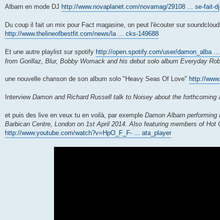
e
Albarn en mode DJ
http://www.novaplanet.com/novamag/29108 ... se-fait-dj
Du coup il fait un mix pour Fact magasine, on peut l'écouter sur soundcloud
http://www.thelineofbestfit.com/news/la ... cks-149688
Et une autre playlist sur spotify
http://open.spotify.com/user/damon_alba ..
from Gorillaz, Blur, Bobby Womack and his debut solo album Everyday Ro
une nouvelle chanson de son album solo "Heavy Seas Of Love"
http://www
Interview
Damon and Richard Russell talk to Noisey about the forthcoming
et puis des live en veux tu en voilà, par exemple
Damon Albarn performing 
Barbican Centre, London on 1st April 2014. Also featuring members of Ho
http://www.youtube.com/watch?v=HpO_F_F- ... ata_player