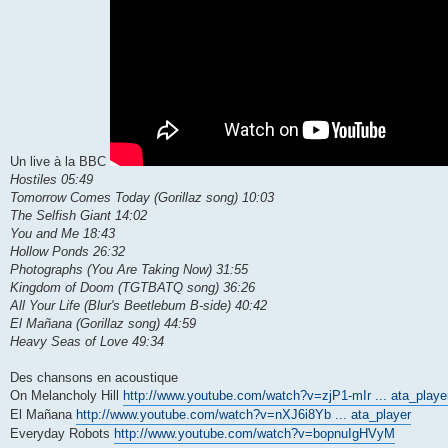
Un live à la BBC
Hostiles 05:49
Tomorrow Comes Today (Gorillaz song) 10:03
The Selfish Giant 14:02
You and Me 18:43
Hollow Ponds 26:32
Photographs (You Are Taking Now) 31:55
Kingdom of Doom (TGTBATQ song) 36:26
All Your Life (Blur's Beetlebum B-side) 40:42
El Mañana (Gorillaz song) 44:59
Heavy Seas of Love 49:34
Des chansons en acoustique
On Melancholy Hill
http://www.youtube.com/watch?v=zjP1-mIr ... ata_playe
El Mañana
http://www.youtube.com/watch?v=nXJ6i8Yb ... ata_player
Everyday Robots
http://www.youtube.com/watch?v=bopnuIgHVyM