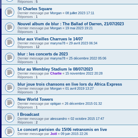
Réponses :
5
St Charles Square
Dernier message par
Morgan
«
08 juillet 2023 17:11
Réponses :
1
Nouvel album de blur : The Ballad of Darren, 21/07/2023
Dernier message par
Morgan
«
19 mai 2023 19:21
Réponses :
1
blur aux Vieilles Charrues le 14/07
Dernier message par
maryna78
«
29 avril 2023 06:34
Réponses :
12
blur : les concerts de 2023
Dernier message par
maryna78
«
25 décembre 2022 05:06
Réponses :
1
blur au Wembley Stadium le 08/07/2023
Dernier message par
Charlie
«
15 novembre 2022 20:28
Réponses :
1
blur joue trois chansons en live lors du Africa Express
Dernier message par
Morgan
«
01 avril 2019 13:27
Réponses :
3
New World Towers
Dernier message par
optigan
«
26 décembre 2015 01:32
Réponses :
1
I Broadcast
Dernier message par
alessandro
«
02 octobre 2015 17:47
Réponses :
2
Le concert parisien du 15/06 retransmis en live
Dernier message par
Joël
«
09 juin 2015 22:26