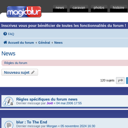
news
caravan
photos
histoire
Inscrivez vous pour bénéficier de toutes les fonctionnalités du forum !
FAQ
Accueil du forum
Général
News
News
Règles du forum
Nouveau sujet
Pa
120 sujets
Règles spécifiques du forum news
Dernier message par
Joël
«
04 mai 2006 17:55
blur : To The End
Dernier message par
Morgan
«
05 novembre 2024 16:30