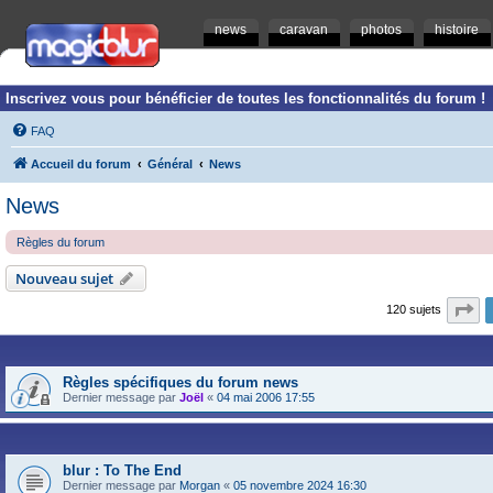
news
caravan
photos
histoire
Inscrivez vous pour bénéficier de toutes les fonctionnalités du forum !
FAQ
Accueil du forum
Général
News
News
Règles du forum
Nouveau sujet
Pa
120 sujets
Règles spécifiques du forum news
Dernier message par
Joël
«
04 mai 2006 17:55
blur : To The End
Dernier message par
Morgan
«
05 novembre 2024 16:30