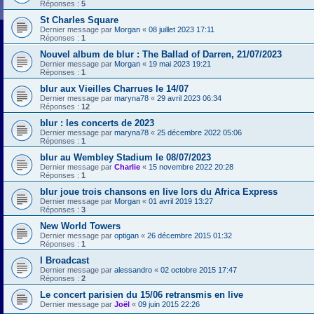
Réponses :
5
St Charles Square
Dernier message par
Morgan
«
08 juillet 2023 17:11
Réponses :
1
Nouvel album de blur : The Ballad of Darren, 21/07/2023
Dernier message par
Morgan
«
19 mai 2023 19:21
Réponses :
1
blur aux Vieilles Charrues le 14/07
Dernier message par
maryna78
«
29 avril 2023 06:34
Réponses :
12
blur : les concerts de 2023
Dernier message par
maryna78
«
25 décembre 2022 05:06
Réponses :
1
blur au Wembley Stadium le 08/07/2023
Dernier message par
Charlie
«
15 novembre 2022 20:28
Réponses :
1
blur joue trois chansons en live lors du Africa Express
Dernier message par
Morgan
«
01 avril 2019 13:27
Réponses :
3
New World Towers
Dernier message par
optigan
«
26 décembre 2015 01:32
Réponses :
1
I Broadcast
Dernier message par
alessandro
«
02 octobre 2015 17:47
Réponses :
2
Le concert parisien du 15/06 retransmis en live
Dernier message par
Joël
«
09 juin 2015 22:26