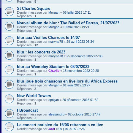
Réponses :
5
St Charles Square
Dernier message par
Morgan
«
08 juillet 2023 17:11
Réponses :
1
Nouvel album de blur : The Ballad of Darren, 21/07/2023
Dernier message par
Morgan
«
19 mai 2023 19:21
Réponses :
1
blur aux Vieilles Charrues le 14/07
Dernier message par
maryna78
«
29 avril 2023 06:34
Réponses :
12
blur : les concerts de 2023
Dernier message par
maryna78
«
25 décembre 2022 05:06
Réponses :
1
blur au Wembley Stadium le 08/07/2023
Dernier message par
Charlie
«
15 novembre 2022 20:28
Réponses :
1
blur joue trois chansons en live lors du Africa Express
Dernier message par
Morgan
«
01 avril 2019 13:27
Réponses :
3
New World Towers
Dernier message par
optigan
«
26 décembre 2015 01:32
Réponses :
1
I Broadcast
Dernier message par
alessandro
«
02 octobre 2015 17:47
Réponses :
2
Le concert parisien du 15/06 retransmis en live
Dernier message par
Joël
«
09 juin 2015 22:26