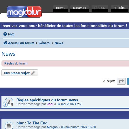
news
caravan
photos
histoire
Inscrivez vous pour bénéficier de toutes les fonctionnalités du forum !
FAQ
Accueil du forum
Général
News
News
Règles du forum
Nouveau sujet
Pa
120 sujets
Règles spécifiques du forum news
Dernier message par
Joël
«
04 mai 2006 17:55
blur : To The End
Dernier message par
Morgan
«
05 novembre 2024 16:30