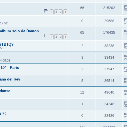
p
66
215202
0
1
2
3
4
p
0
29688
14
 17:52
l album solo de Damon
p
65
176435
1
1
2
3
4
TGTBTQ?
p
2
38238
0
:53
p
3
33434
26
14 08:52
04 - Paris
p
2
27947
1
na del Rey
p
5
36514
0
 danse
p
12
49640
3
p
1
24248
3
3 ??
p
0
22426
2
p