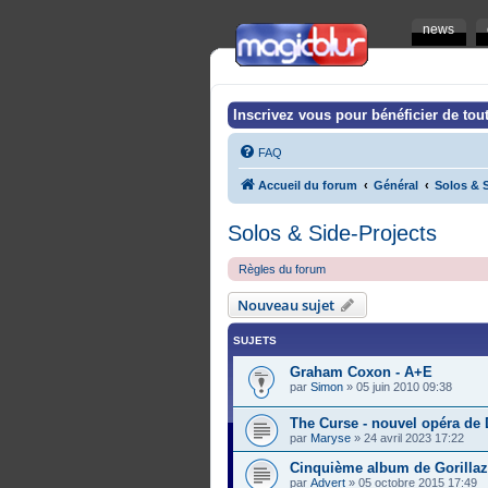
news
Inscrivez vous pour bénéficier de tout
FAQ
Accueil du forum
Général
Solos & S
Solos & Side-Projects
Règles du forum
Nouveau sujet
SUJETS
Graham Coxon - A+E
par
Simon
»
05 juin 2010 09:38
The Curse - nouvel opéra d
par
Maryse
»
24 avril 2023 17:22
Cinquième album de Gorilla
par
Advert
»
05 octobre 2015 17:49