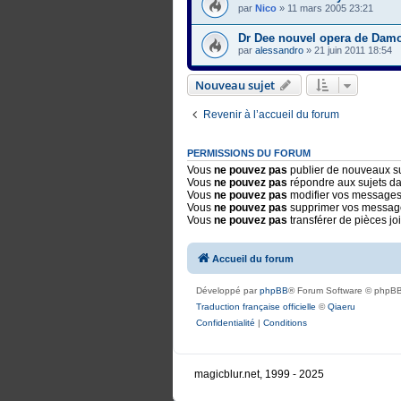
par
Nico
»
11 mars 2005 23:21
Dr Dee nouvel opera de Dam
par
alessandro
»
21 juin 2011 18:54
Nouveau sujet
Revenir à l’accueil du forum
PERMISSIONS DU FORUM
Vous
ne pouvez pas
publier de nouveaux su
Vous
ne pouvez pas
répondre aux sujets d
Vous
ne pouvez pas
modifier vos messages
Vous
ne pouvez pas
supprimer vos messag
Vous
ne pouvez pas
transférer de pièces jo
Accueil du forum
Développé par
phpBB
® Forum Software © phpBB
Traduction française officielle
©
Qiaeru
Confidentialité
|
Conditions
magicblur.net, 1999 - 2025