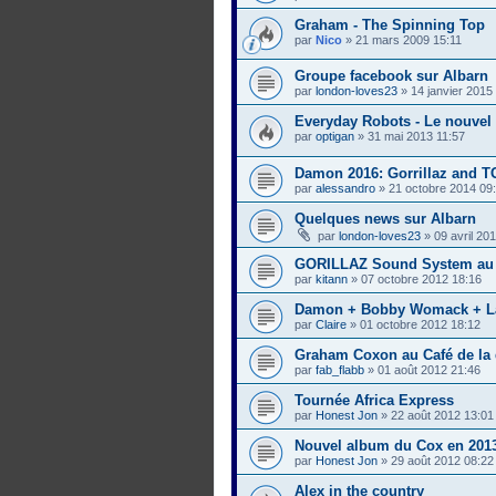
Graham - The Spinning Top
par
Nico
»
21 mars 2009 15:11
Groupe facebook sur Albarn
par
london-loves23
»
14 janvier 2015
Everyday Robots - Le nouve
par
optigan
»
31 mai 2013 11:57
Damon 2016: Gorrillaz and 
par
alessandro
»
21 octobre 2014 09
Quelques news sur Albarn
par
london-loves23
»
09 avril 20
GORILLAZ Sound System au 1
par
kitann
»
07 octobre 2012 18:16
Damon + Bobby Womack + La
par
Claire
»
01 octobre 2012 18:12
Graham Coxon au Café de la
par
fab_flabb
»
01 août 2012 21:46
Tournée Africa Express
par
Honest Jon
»
22 août 2012 13:01
Nouvel album du Cox en 201
par
Honest Jon
»
29 août 2012 08:22
Alex in the country