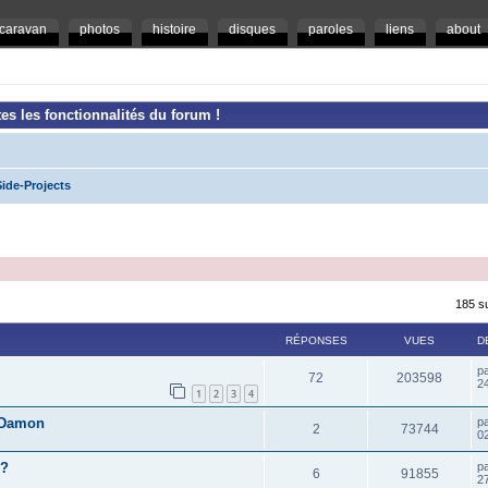
caravan
photos
histoire
disques
paroles
liens
about
es les fonctionnalités du forum !
ide-Projects
185 s
RÉPONSES
VUES
D
p
72
203598
2
1
2
3
4
e Damon
p
2
73744
0
z?
p
6
91855
2