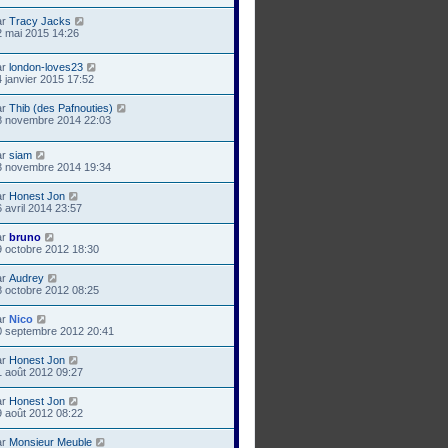
ar
Tracy Jacks
2 mai 2015 14:26
ar
london-loves23
 janvier 2015 17:52
ar
Thib (des Pafnouties)
8 novembre 2014 22:03
ar
siam
3 novembre 2014 19:34
ar
Honest Jon
 avril 2014 23:57
ar
bruno
9 octobre 2012 18:30
ar
Audrey
8 octobre 2012 08:25
ar
Nico
0 septembre 2012 20:41
ar
Honest Jon
1 août 2012 09:27
ar
Honest Jon
9 août 2012 08:22
ar
Monsieur Meuble