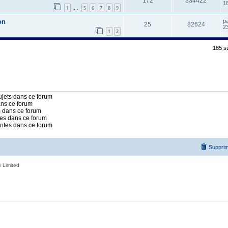
172
334422
18
1
5
6
7
8
9
…
on
p
25
82624
2
1
2
185 s
jets dans ce forum
ans ce forum
 dans ce forum
es dans ce forum
intes dans ce forum
Supprim
 Limited