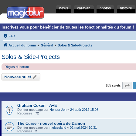
news
caravan
photos
histoire
Inscrivez vous pour bénéficier de toutes les fonctionnalités du forum !
FAQ
Accueil du forum
Général
Solos & Side-Projects
Solos & Side-Projects
Règles du forum
Nouveau sujet
Pa
185 sujets
Graham Coxon - A+E
Dernier message par
Honest Jon
«
24 août 2012 15:08
Réponses :
72
The Curse - nouvel opéra de Damon
Dernier message par
melaeuland
«
02 mai 2024 10:31
Réponses :
2