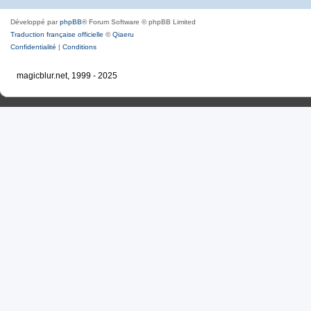
Développé par
phpBB
® Forum Software © phpBB Limited
Traduction française officielle
©
Qiaeru
Confidentialité
|
Conditions
magicblur.net, 1999 - 2025