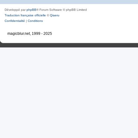
Développé par
phpBB
® Forum Software © phpBB Limited
Traduction française officielle
©
Qiaeru
Confidentialité
|
Conditions
magicblur.net, 1999 - 2025