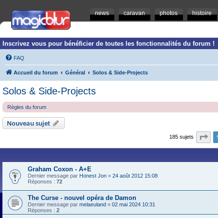
news
caravan
photos
histoire
Inscrivez vous pour bénéficier de toutes les fonctionnalités du forum !
FAQ
Accueil du forum
Général
Solos & Side-Projects
Solos & Side-Projects
Règles du forum
Nouveau sujet
Pa
185 sujets
Graham Coxon - A+E
Dernier message par
Honest Jon
«
24 août 2012 15:08
Réponses :
72
The Curse - nouvel opéra de Damon
Dernier message par
melaeuland
«
02 mai 2024 10:31
Réponses :
2