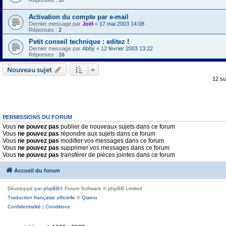
Réponses :
37
Activation du compte par e-mail
Dernier message par
Joël
«
17 mai 2003 14:08
Réponses :
2
Petit conseil technique : editez !
Dernier message par
Abby
«
12 février 2003 13:22
Réponses :
16
Nouveau sujet
12 su
PERMISSIONS DU FORUM
Vous
ne pouvez pas
publier de nouveaux sujets dans ce forum
Vous
ne pouvez pas
répondre aux sujets dans ce forum
Vous
ne pouvez pas
modifier vos messages dans ce forum
Vous
ne pouvez pas
supprimer vos messages dans ce forum
Vous
ne pouvez pas
transférer de pièces jointes dans ce forum
Accueil du forum
Développé par
phpBB
® Forum Software © phpBB Limited
Traduction française officielle
©
Qiaeru
Confidentialité
|
Conditions