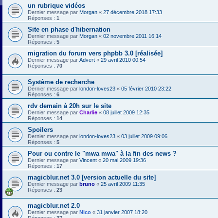
un rubrique vidéos
Dernier message par
Morgan
«
27 décembre 2018 17:33
Réponses :
1
Site en phase d'hibernation
Dernier message par
Morgan
«
02 novembre 2011 16:14
Réponses :
5
migration du forum vers phpbb 3.0 [réalisée]
Dernier message par
Advert
«
29 avril 2010 00:54
Réponses :
70
Système de recherche
Dernier message par
london-loves23
«
05 février 2010 23:22
Réponses :
6
rdv demain à 20h sur le site
Dernier message par
Charlie
«
08 juillet 2009 12:35
Réponses :
14
Spoilers
Dernier message par
london-loves23
«
03 juillet 2009 09:06
Réponses :
5
Pour ou contre le "mwa mwa" à la fin des news ?
Dernier message par
Vincent
«
20 mai 2009 19:36
Réponses :
17
magicblur.net 3.0 [version actuelle du site]
Dernier message par
bruno
«
25 avril 2009 11:35
Réponses :
23
magicblur.net 2.0
Dernier message par
Nico
«
31 janvier 2007 18:20