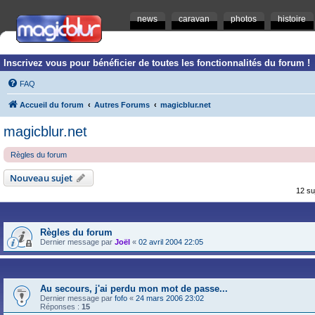
news
caravan
photos
histoire
Inscrivez vous pour bénéficier de toutes les fonctionnalités du forum !
FAQ
Accueil du forum
Autres Forums
magicblur.net
magicblur.net
Règles du forum
Nouveau sujet
12 su
Règles du forum
Dernier message par
Joël
«
02 avril 2004 22:05
Au secours, j'ai perdu mon mot de passe...
Dernier message par
fofo
«
24 mars 2006 23:02
Réponses :
15