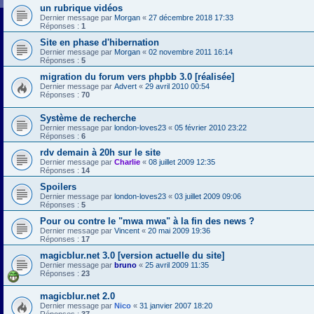
un rubrique vidéos
Dernier message par
Morgan
«
27 décembre 2018 17:33
Réponses :
1
Site en phase d'hibernation
Dernier message par
Morgan
«
02 novembre 2011 16:14
Réponses :
5
migration du forum vers phpbb 3.0 [réalisée]
Dernier message par
Advert
«
29 avril 2010 00:54
Réponses :
70
Système de recherche
Dernier message par
london-loves23
«
05 février 2010 23:22
Réponses :
6
rdv demain à 20h sur le site
Dernier message par
Charlie
«
08 juillet 2009 12:35
Réponses :
14
Spoilers
Dernier message par
london-loves23
«
03 juillet 2009 09:06
Réponses :
5
Pour ou contre le "mwa mwa" à la fin des news ?
Dernier message par
Vincent
«
20 mai 2009 19:36
Réponses :
17
magicblur.net 3.0 [version actuelle du site]
Dernier message par
bruno
«
25 avril 2009 11:35
Réponses :
23
magicblur.net 2.0
Dernier message par
Nico
«
31 janvier 2007 18:20