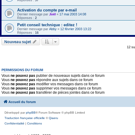
Réponses :
37
Activation du compte par e-mail
Dernier message par
Joël
«
17 mai 2003 14:08
Réponses :
2
Petit conseil technique : editez !
Dernier message par
Abby
«
12 février 2003 13:22
Réponses :
16
Nouveau sujet
12 su
PERMISSIONS DU FORUM
Vous
ne pouvez pas
publier de nouveaux sujets dans ce forum
Vous
ne pouvez pas
répondre aux sujets dans ce forum
Vous
ne pouvez pas
modifier vos messages dans ce forum
Vous
ne pouvez pas
supprimer vos messages dans ce forum
Vous
ne pouvez pas
transférer de pièces jointes dans ce forum
Accueil du forum
Développé par
phpBB
® Forum Software © phpBB Limited
Traduction française officielle
©
Qiaeru
Confidentialité
|
Conditions