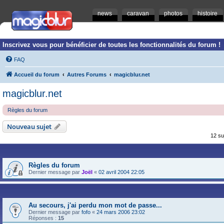
news
caravan
photos
histoire
Inscrivez vous pour bénéficier de toutes les fonctionnalités du forum !
FAQ
Accueil du forum
Autres Forums
magicblur.net
magicblur.net
Règles du forum
Nouveau sujet
12 su
Règles du forum
Dernier message par
Joël
«
02 avril 2004 22:05
Au secours, j'ai perdu mon mot de passe...
Dernier message par
fofo
«
24 mars 2006 23:02
Réponses :
15