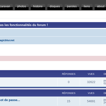
caravan
photos
histoire
disques
paroles
liens
about
es les fonctionnalités du forum !
agicblur.net
RÉPONSES
VUES
D
p
0
32622
02
RÉPONSES
VUES
D
ot de passe...
p
15
54691
2