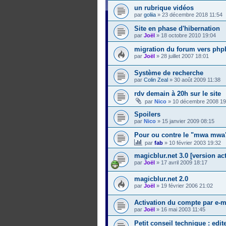
un rubrique vidéos
par
goliia
»
23 décembre 2018 11:54
Site en phase d'hibernation
par
Joël
»
18 octobre 2010 19:04
migration du forum vers phpb
par
Joël
»
28 juillet 2007 18:01
Système de recherche
par
Colin Zeal
»
30 août 2009 11:38
rdv demain à 20h sur le site
par
Nico
»
10 décembre 2008 19
Spoilers
par
Nico
»
15 janvier 2009 08:15
Pour ou contre le "mwa mwa"
par
fab
»
10 février 2003 19:32
magicblur.net 3.0 [version act
par
Joël
»
17 avril 2009 18:17
magicblur.net 2.0
par
Joël
»
19 février 2006 21:02
Activation du compte par e-m
par
Joël
»
16 mai 2003 11:45
Petit conseil technique : edite