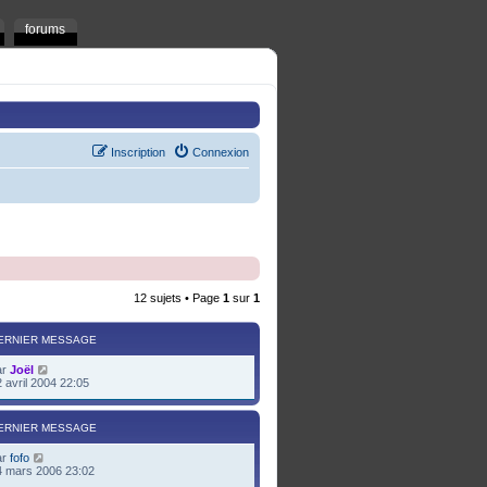
forums
Inscription
Connexion
12 sujets • Page
1
sur
1
ERNIER MESSAGE
ar
Joël
 avril 2004 22:05
ERNIER MESSAGE
ar
fofo
4 mars 2006 23:02