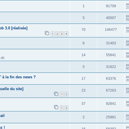
p
1
91709
2
p
5
40007
0
b 3.0 [réalisée]
p
70
146477
29
1
2
3
4
p
6
31403
05
p
14
55841
08
:45
p
5
31822
03
 à la fin des news ?
p
17
63376
2
uelle du site]
p
23
67263
25
1
2
p
37
92841
31
1
2
ail
p
2
25981
1
z !
p
16
58392