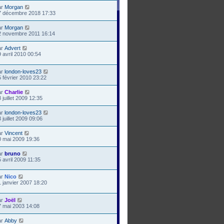
ar
Morgan
7 décembre 2018 17:33
ar
Morgan
2 novembre 2011 16:14
ar
Advert
 avril 2010 00:54
ar
london-loves23
 février 2010 23:22
ar
Charlie
 juillet 2009 12:35
ar
london-loves23
 juillet 2009 09:06
ar
Vincent
0 mai 2009 19:36
ar
bruno
 avril 2009 11:35
ar
Nico
 janvier 2007 18:20
ar
Joël
7 mai 2003 14:08
ar
Abby