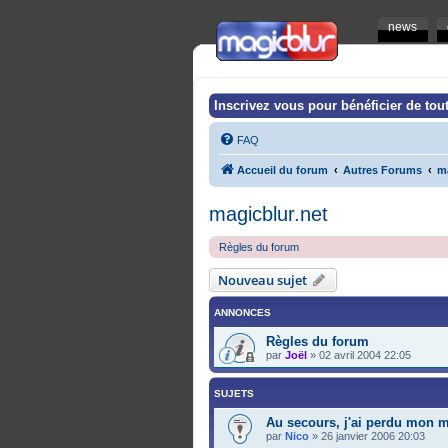
news
Inscrivez vous pour bénéficier de tout
FAQ
Accueil du forum
Autres Forums
m
magicblur.net
Règles du forum
Nouveau sujet
ANNONCES
Règles du forum
par
Joël
»
02 avril 2004 22:05
SUJETS
Au secours, j'ai perdu mon m
par
Nico
»
26 janvier 2006 20:03