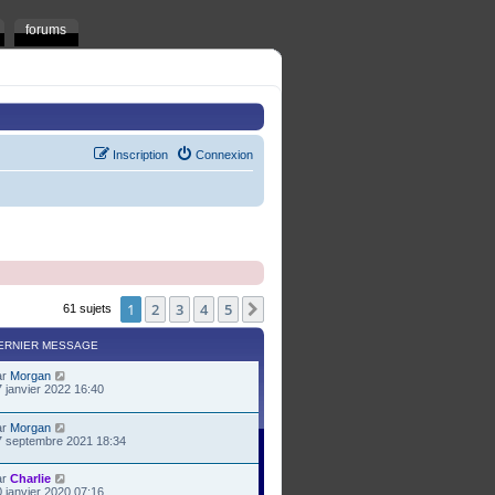
forums
Inscription
Connexion
1
2
3
4
5
Suivant
61 sujets
ERNIER MESSAGE
ar
Morgan
 janvier 2022 16:40
ar
Morgan
7 septembre 2021 18:34
ar
Charlie
 janvier 2020 07:16