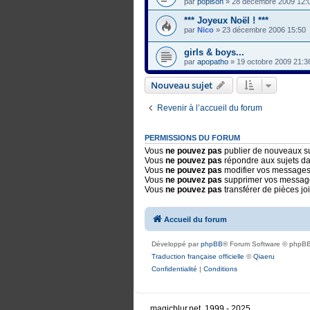
par
popison
»
28 décembre 2009 12:
*** Joyeux Noël ! ***
par
Nico
»
23 décembre 2006 15:50
girls & boys...
par
apopatho
»
19 octobre 2009 21:3
Nouveau sujet
Revenir à l’accueil du forum
PERMISSIONS DU FORUM
Vous
ne pouvez pas
publier de nouveaux su
Vous
ne pouvez pas
répondre aux sujets d
Vous
ne pouvez pas
modifier vos messages
Vous
ne pouvez pas
supprimer vos messag
Vous
ne pouvez pas
transférer de pièces jo
Accueil du forum
Développé par
phpBB
® Forum Software © phpBB
Traduction française officielle
©
Qiaeru
Confidentialité
|
Conditions
magicblur.net, 1999 - 2025