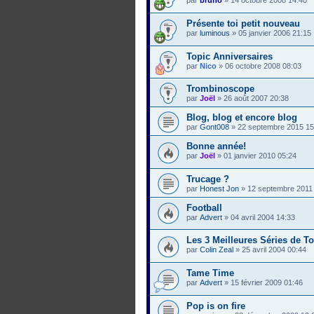
par
bruno
»
14 octobre 2008 14:40
Présente toi petit nouveau
par
luminous
»
05 janvier 2006 21:15
Topic Anniversaires
par
Nico
»
06 octobre 2008 08:03
Trombinoscope
par
Joël
»
26 août 2007 20:38
Blog, blog et encore blog
par
Gont008
»
22 septembre 2015 15
Bonne année!
par
Joël
»
01 janvier 2010 05:24
Trucage ?
par
Honest Jon
»
12 septembre 2011
Football
par
Advert
»
04 avril 2004 14:33
Les 3 Meilleures Séries de To
par
Colin Zeal
»
25 avril 2004 00:44
Tame Time
par
Advert
»
15 février 2009 01:46
Pop is on fire