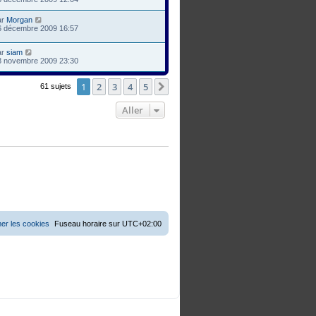
ar
Morgan
6 décembre 2009 16:57
ar
siam
8 novembre 2009 23:30
1
2
3
4
5
Suivant
61 sujets
Aller
er les cookies
Fuseau horaire sur
UTC+02:00