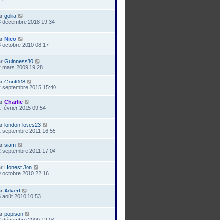
ar
goliia
8 décembre 2018 19:34
ar
Nico
3 octobre 2010 08:17
ar
Guinness80
2 mars 2009 19:28
ar
Gont008
2 septembre 2015 15:40
ar
Charlie
 février 2015 09:54
ar
london-loves23
1 septembre 2011 16:55
ar
siam
2 septembre 2011 17:04
ar
Honest Jon
9 octobre 2010 22:16
ar
Advert
5 août 2010 10:53
ar
popison
8 décembre 2009 12:04