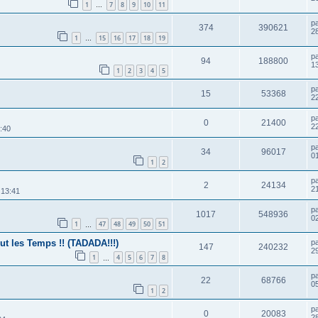
1
7
8
9
10
11
…
p
374
390621
2
1
15
16
17
18
19
…
p
94
188800
1
1
2
3
4
5
p
15
53368
2
p
0
21400
2
:40
p
34
96017
01
1
2
p
2
24134
2
 13:41
p
1017
548936
0
1
47
48
49
50
51
…
ut les Temps !! (TADADA!!!)
p
147
240232
2
1
4
5
6
7
8
…
p
22
68766
0
1
2
p
0
20083
2