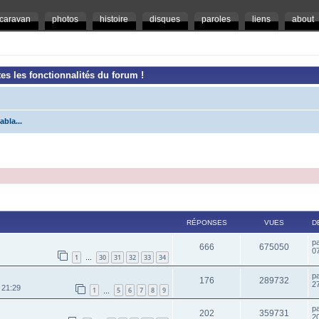
caravan
photos
histoire
disques
paroles
liens
about
es les fonctionnalités du forum !
abla...
RÉPONSES
VUES
D
p
666
675050
07
1
30
31
32
33
34
…
p
176
289732
2
 21:29
1
5
6
7
8
9
…
p
202
359731
20