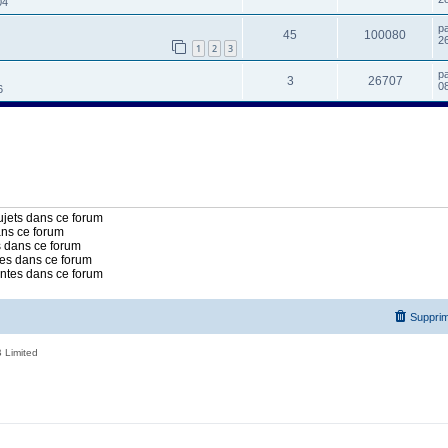
04
p
45
100080
2
1
2
3
p
3
26707
0
6
jets dans ce forum
ans ce forum
 dans ce forum
es dans ce forum
intes dans ce forum
Supprim
 Limited