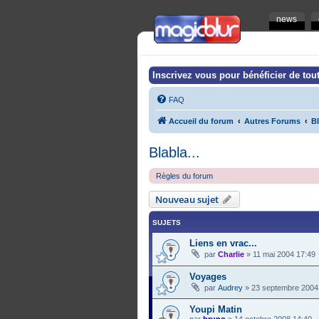
news
Inscrivez vous pour bénéficier de tout
FAQ
Accueil du forum
Autres Forums
Bl
Blabla...
Règles du forum
Nouveau sujet
SUJETS
Liens en vrac...
par
Charlie
»
11 mai 2004 17:49
Voyages
par
Audrey
»
23 septembre 2004
Youpi Matin