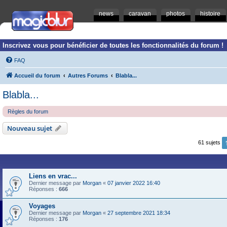
news
caravan
photos
histoire
Inscrivez vous pour bénéficier de toutes les fonctionnalités du forum !
FAQ
Accueil du forum
Autres Forums
Blabla...
Blabla...
Règles du forum
Nouveau sujet
61 sujets
Liens en vrac...
Dernier message par
Morgan
«
07 janvier 2022 16:40
Réponses :
666
Voyages
Dernier message par
Morgan
«
27 septembre 2021 18:34
Réponses :
176