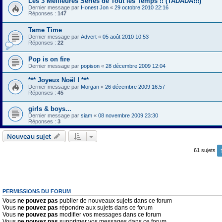
Les 3 Meilleures Séries de Tout les Temps !! (TADADA!!!)
Dernier message par
Honest Jon
«
29 octobre 2010 22:16
Réponses :
147
Tame Time
Dernier message par
Advert
«
05 août 2010 10:53
Réponses :
22
Pop is on fire
Dernier message par
popison
«
28 décembre 2009 12:04
*** Joyeux Noël ! ***
Dernier message par
Morgan
«
26 décembre 2009 16:57
Réponses :
45
girls & boys...
Dernier message par
siam
«
08 novembre 2009 23:30
Réponses :
3
Nouveau sujet
61 sujets
PERMISSIONS DU FORUM
Vous
ne pouvez pas
publier de nouveaux sujets dans ce forum
Vous
ne pouvez pas
répondre aux sujets dans ce forum
Vous
ne pouvez pas
modifier vos messages dans ce forum
Vous
ne pouvez pas
supprimer vos messages dans ce forum