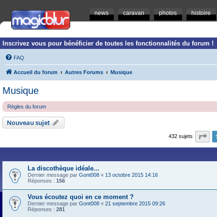
news
caravan
photos
histoire
Inscrivez vous pour bénéficier de toutes les fonctionnalités du forum !
FAQ
Accueil du forum
Autres Forums
Musique
Musique
Règles du forum
Nouveau sujet
Pa
432 sujets
La discothèque idéale...
Dernier message par
Gont008
«
13 octobre 2015 14:16
Réponses :
156
Vous écoutez quoi en ce moment ?
Dernier message par
Gont008
«
21 septembre 2015 09:26
Réponses :
281