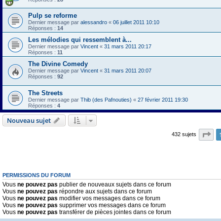
Pulp se reforme
Dernier message par
alessandro
«
06 juillet 2011 10:10
Réponses :
14
Les mélodies qui ressemblent à...
Dernier message par
Vincent
«
31 mars 2011 20:17
Réponses :
11
The Divine Comedy
Dernier message par
Vincent
«
31 mars 2011 20:07
Réponses :
92
The Streets
Dernier message par
Thib (des Pafnouties)
«
27 février 2011 19:30
Réponses :
4
Nouveau sujet
Pa
432 sujets
PERMISSIONS DU FORUM
Vous
ne pouvez pas
publier de nouveaux sujets dans ce forum
Vous
ne pouvez pas
répondre aux sujets dans ce forum
Vous
ne pouvez pas
modifier vos messages dans ce forum
Vous
ne pouvez pas
supprimer vos messages dans ce forum
Vous
ne pouvez pas
transférer de pièces jointes dans ce forum