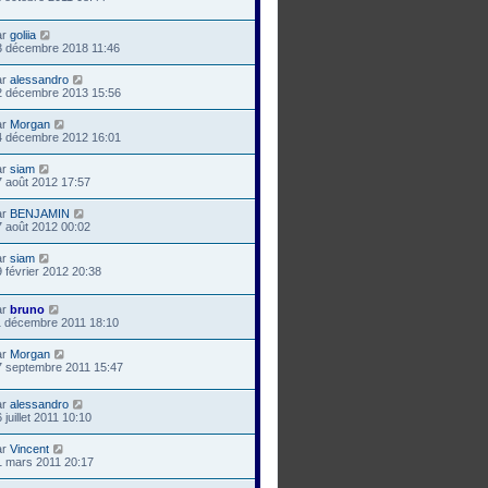
ar
goliia
3 décembre 2018 11:46
ar
alessandro
2 décembre 2013 15:56
ar
Morgan
4 décembre 2012 16:01
ar
siam
7 août 2012 17:57
ar
BENJAMIN
7 août 2012 00:02
ar
siam
 février 2012 20:38
ar
bruno
1 décembre 2011 18:10
ar
Morgan
7 septembre 2011 15:47
ar
alessandro
 juillet 2011 10:10
ar
Vincent
1 mars 2011 20:17