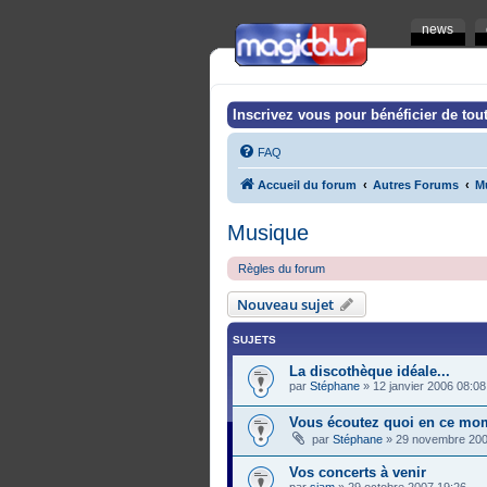
news
Inscrivez vous pour bénéficier de tout
FAQ
Accueil du forum
Autres Forums
M
Musique
Règles du forum
Nouveau sujet
SUJETS
La discothèque idéale...
par
Stéphane
»
12 janvier 2006 08:08
Vous écoutez quoi en ce mo
par
Stéphane
»
29 novembre 200
Vos concerts à venir