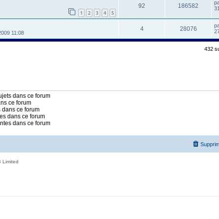
p
92
186582
3
1
2
3
4
5
p
4
28076
27
2009 11:08
432 s
jets dans ce forum
ans ce forum
 dans ce forum
es dans ce forum
intes dans ce forum
Supprim
 Limited