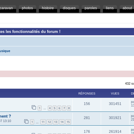
caravan
photos
histoire
disques
paroles
liens
about
es les fonctionnalités du forum !
usique
432 s
RÉPONSES
VUES
D
p
156
301451
1
1
4
5
6
7
8
…
ment ?
p
281
301921
2
7 13:10
1
11
12
13
14
15
…
p
176
261914
1