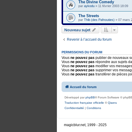
The Divine Comedy
par
aykodu
»
11 février 2003 18:09
The Streets
par
Thib (des Pafnouties)
»
07 mars 
Nouveau sujet
Revenir à l’accueil du forum
PERMISSIONS DU FORUM
Vous
ne pouvez pas
publier de nouveaux su
Vous
ne pouvez pas
répondre aux sujets d
Vous
ne pouvez pas
modifier vos messages
Vous
ne pouvez pas
supprimer vos messag
Vous
ne pouvez pas
transférer de pièces jo
Accueil du forum
Développé par
phpBB
® Forum Software © phpBB
Traduction française officielle
©
Qiaeru
Confidentialité
|
Conditions
magicblur.net, 1999 - 2025