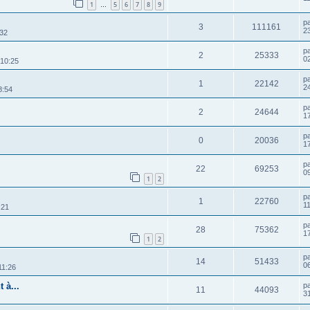
1
5
6
7
8
9
…
p
3
111161
2
:32
p
2
25333
0
 10:25
p
1
22142
2
8:54
p
2
24644
1
p
0
20036
1
p
22
69253
09
1
2
p
1
22760
1
:21
p
28
75362
1
1
2
p
14
51433
06
11:26
 à...
p
11
44093
3