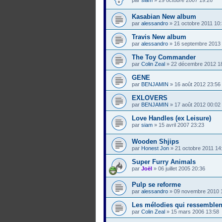
par
siam
»
29 octobre 2007 19:26
Kasabian New album
par
alessandro
»
21 octobre 2011 10
Travis New album
par
alessandro
»
16 septembre 2013
The Toy Commander
par
Colin Zeal
»
22 décembre 2012 1
GENE
par
BENJAMIN
»
16 août 2012 23:56
EXLOVERS
par
BENJAMIN
»
17 août 2012 00:02
Love Handles (ex Leisure)
par
siam
»
15 avril 2007 23:23
Wooden Shjips
par
Honest Jon
»
21 octobre 2011 14
Super Furry Animals
par
Joël
»
06 juillet 2005 20:36
Pulp se reforme
par
alessandro
»
09 novembre 2010 
Les mélodies qui ressemblent
par
Colin Zeal
»
15 mars 2006 13:58