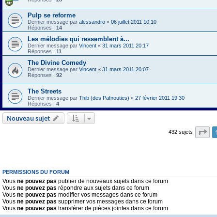
Pulp se reforme
Dernier message par
alessandro
«
06 juillet 2011 10:10
Réponses :
14
Les mélodies qui ressemblent à...
Dernier message par
Vincent
«
31 mars 2011 20:17
Réponses :
11
The Divine Comedy
Dernier message par
Vincent
«
31 mars 2011 20:07
Réponses :
92
The Streets
Dernier message par
Thib (des Pafnouties)
«
27 février 2011 19:30
Réponses :
4
Nouveau sujet
Pa
432 sujets
PERMISSIONS DU FORUM
Vous
ne pouvez pas
publier de nouveaux sujets dans ce forum
Vous
ne pouvez pas
répondre aux sujets dans ce forum
Vous
ne pouvez pas
modifier vos messages dans ce forum
Vous
ne pouvez pas
supprimer vos messages dans ce forum
Vous
ne pouvez pas
transférer de pièces jointes dans ce forum