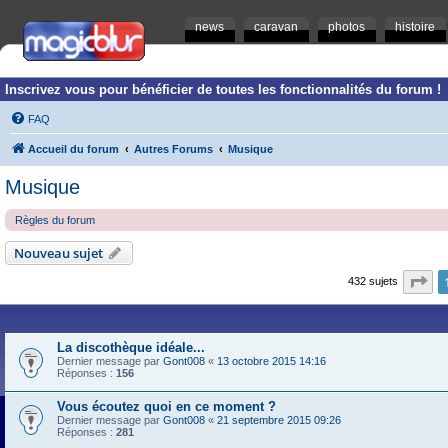
news
caravan
photos
histoire
Inscrivez vous pour bénéficier de toutes les fonctionnalités du forum !
FAQ
Accueil du forum
Autres Forums
Musique
Musique
Règles du forum
Nouveau sujet
Pa
432 sujets
La discothèque idéale...
Dernier message par
Gont008
«
13 octobre 2015 14:16
Réponses :
156
Vous écoutez quoi en ce moment ?
Dernier message par
Gont008
«
21 septembre 2015 09:26
Réponses :
281