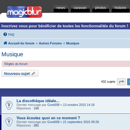
news
caravan
photos
histoire
Inscrivez vous pour bénéficier de toutes les fonctionnalités du forum !
FAQ
Accueil du forum
Autres Forums
Musique
Musique
Règles du forum
Nouveau sujet
Pa
432 sujets
La discothèque idéale...
Dernier message par
Gont008
«
13 octobre 2015 14:16
Réponses :
156
Vous écoutez quoi en ce moment ?
Dernier message par
Gont008
«
21 septembre 2015 09:26
Réponses :
281