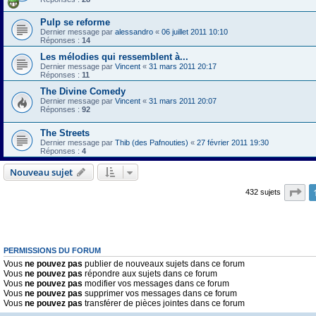
Pulp se reforme
Dernier message par
alessandro
«
06 juillet 2011 10:10
Réponses :
14
Les mélodies qui ressemblent à...
Dernier message par
Vincent
«
31 mars 2011 20:17
Réponses :
11
The Divine Comedy
Dernier message par
Vincent
«
31 mars 2011 20:07
Réponses :
92
The Streets
Dernier message par
Thib (des Pafnouties)
«
27 février 2011 19:30
Réponses :
4
Nouveau sujet
Pa
432 sujets
PERMISSIONS DU FORUM
Vous
ne pouvez pas
publier de nouveaux sujets dans ce forum
Vous
ne pouvez pas
répondre aux sujets dans ce forum
Vous
ne pouvez pas
modifier vos messages dans ce forum
Vous
ne pouvez pas
supprimer vos messages dans ce forum
Vous
ne pouvez pas
transférer de pièces jointes dans ce forum