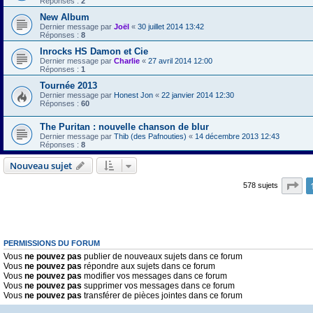
Réponses :
2
New Album
Dernier message par
Joël
«
30 juillet 2014 13:42
Réponses :
8
Inrocks HS Damon et Cie
Dernier message par
Charlie
«
27 avril 2014 12:00
Réponses :
1
Tournée 2013
Dernier message par
Honest Jon
«
22 janvier 2014 12:30
Réponses :
60
The Puritan : nouvelle chanson de blur
Dernier message par
Thib (des Pafnouties)
«
14 décembre 2013 12:43
Réponses :
8
Nouveau sujet
Pa
578 sujets
PERMISSIONS DU FORUM
Vous
ne pouvez pas
publier de nouveaux sujets dans ce forum
Vous
ne pouvez pas
répondre aux sujets dans ce forum
Vous
ne pouvez pas
modifier vos messages dans ce forum
Vous
ne pouvez pas
supprimer vos messages dans ce forum
Vous
ne pouvez pas
transférer de pièces jointes dans ce forum