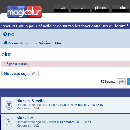
news
caravan
photos
histoire
Inscrivez vous pour bénéficier de toutes les fonctionnalités du forum !
FAQ
Accueil du forum
Général
blur
blur
Règles du forum
Nouveau sujet
Pa
578 sujets
blur - tv & radio
Dernier message par
Lionel Guillaume
«
05 février 2020 18:57
Réponses :
454
blur - live
Dernier message par
Simon
«
19 octobre 2015 19:41
Réponses :
351