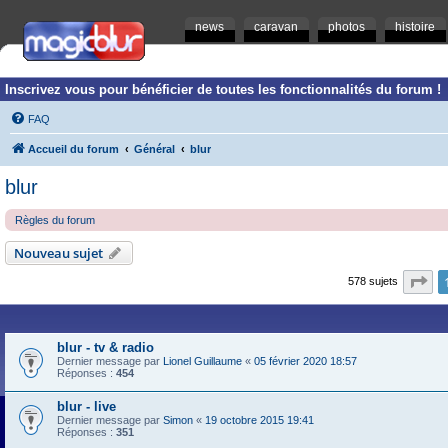
news
caravan
photos
histoire
Inscrivez vous pour bénéficier de toutes les fonctionnalités du forum !
FAQ
Accueil du forum
Général
blur
blur
Règles du forum
Nouveau sujet
Pa
578 sujets
blur - tv & radio
Dernier message par
Lionel Guillaume
«
05 février 2020 18:57
Réponses :
454
blur - live
Dernier message par
Simon
«
19 octobre 2015 19:41
Réponses :
351