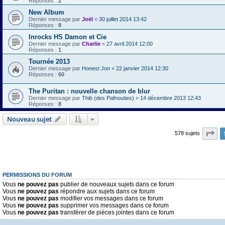
Réponses :
2
New Album
Dernier message par
Joël
«
30 juillet 2014 13:42
Réponses :
8
Inrocks HS Damon et Cie
Dernier message par
Charlie
«
27 avril 2014 12:00
Réponses :
1
Tournée 2013
Dernier message par
Honest Jon
«
22 janvier 2014 12:30
Réponses :
60
The Puritan : nouvelle chanson de blur
Dernier message par
Thib (des Pafnouties)
«
14 décembre 2013 12:43
Réponses :
8
Nouveau sujet
Pa
578 sujets
PERMISSIONS DU FORUM
Vous
ne pouvez pas
publier de nouveaux sujets dans ce forum
Vous
ne pouvez pas
répondre aux sujets dans ce forum
Vous
ne pouvez pas
modifier vos messages dans ce forum
Vous
ne pouvez pas
supprimer vos messages dans ce forum
Vous
ne pouvez pas
transférer de pièces jointes dans ce forum