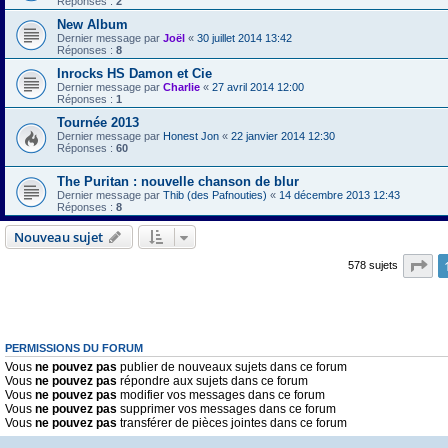
Réponses :
2
New Album
Dernier message par
Joël
«
30 juillet 2014 13:42
Réponses :
8
Inrocks HS Damon et Cie
Dernier message par
Charlie
«
27 avril 2014 12:00
Réponses :
1
Tournée 2013
Dernier message par
Honest Jon
«
22 janvier 2014 12:30
Réponses :
60
The Puritan : nouvelle chanson de blur
Dernier message par
Thib (des Pafnouties)
«
14 décembre 2013 12:43
Réponses :
8
Nouveau sujet
Pa
578 sujets
PERMISSIONS DU FORUM
Vous
ne pouvez pas
publier de nouveaux sujets dans ce forum
Vous
ne pouvez pas
répondre aux sujets dans ce forum
Vous
ne pouvez pas
modifier vos messages dans ce forum
Vous
ne pouvez pas
supprimer vos messages dans ce forum
Vous
ne pouvez pas
transférer de pièces jointes dans ce forum