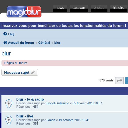
news
caravan
photos
histoire
Inscrivez vous pour bénéficier de toutes les fonctionnalités du forum !
FAQ
Accueil du forum
Général
blur
blur
Règles du forum
Nouveau sujet
Pa
578 sujets
blur - tv & radio
Dernier message par
Lionel Guillaume
«
05 février 2020 18:57
Réponses :
454
blur - live
Dernier message par
Simon
«
19 octobre 2015 19:41
Réponses :
351