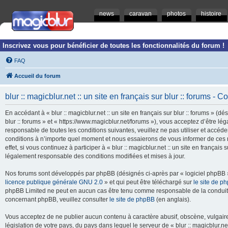
news
caravan
photos
histoire
Inscrivez vous pour bénéficier de toutes les fonctionnalités du forum !
FAQ
Accueil du forum
blur :: magicblur.net :: un site en français sur blur :: forums - Co
En accédant à « blur :: magicblur.net :: un site en français sur blur :: forums » (dés
blur :: forums » et « https://www.magicblur.net/forums »), vous acceptez d’être 
responsable de toutes les conditions suivantes, veuillez ne pas utiliser et accéder 
conditions à n’importe quel moment et nous essaierons de vous informer de ces 
effet, si vous continuez à participer à « blur :: magicblur.net :: un site en françai
légalement responsable des conditions modifiées et mises à jour.
Nos forums sont développés par phpBB (désignés ci-après par « logiciel phpBB » 
licence publique générale GNU 2.0
» et qui peut être téléchargé sur
le site de p
phpBB Limited ne peut en aucun cas être tenu comme responsable de la conduite
concernant phpBB, veuillez consulter
le site de phpBB
(en anglais).
Vous acceptez de ne publier aucun contenu à caractère abusif, obscène, vulgaire,
législation de votre pays, du pays dans lequel le serveur de « blur :: magicblur.net