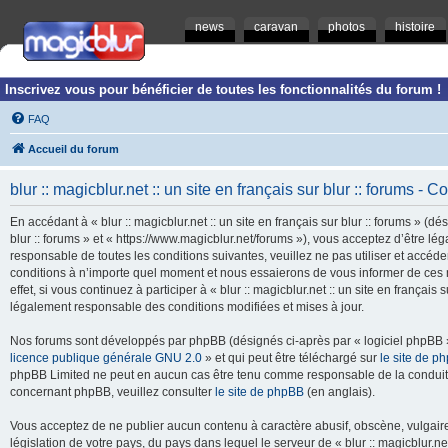
news
caravan
photos
histoire
Inscrivez vous pour bénéficier de toutes les fonctionnalités du forum !
FAQ
Accueil du forum
blur :: magicblur.net :: un site en français sur blur :: forums - Co
En accédant à « blur :: magicblur.net :: un site en français sur blur :: forums » (dés
blur :: forums » et « https://www.magicblur.net/forums »), vous acceptez d’être 
responsable de toutes les conditions suivantes, veuillez ne pas utiliser et accéder 
conditions à n’importe quel moment et nous essaierons de vous informer de ces 
effet, si vous continuez à participer à « blur :: magicblur.net :: un site en françai
légalement responsable des conditions modifiées et mises à jour.
Nos forums sont développés par phpBB (désignés ci-après par « logiciel phpBB » 
licence publique générale GNU 2.0
» et qui peut être téléchargé sur
le site de p
phpBB Limited ne peut en aucun cas être tenu comme responsable de la conduite
concernant phpBB, veuillez consulter
le site de phpBB
(en anglais).
Vous acceptez de ne publier aucun contenu à caractère abusif, obscène, vulgaire,
législation de votre pays, du pays dans lequel le serveur de « blur :: magicblur.net