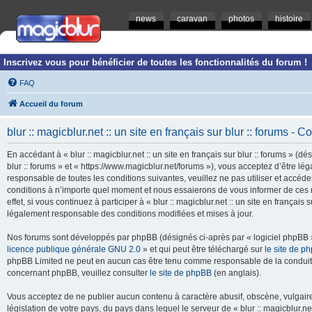
news
caravan
photos
histoire
Inscrivez vous pour bénéficier de toutes les fonctionnalités du forum !
FAQ
Accueil du forum
blur :: magicblur.net :: un site en français sur blur :: forums - Co
En accédant à « blur :: magicblur.net :: un site en français sur blur :: forums » (dés
blur :: forums » et « https://www.magicblur.net/forums »), vous acceptez d’être 
responsable de toutes les conditions suivantes, veuillez ne pas utiliser et accéder 
conditions à n’importe quel moment et nous essaierons de vous informer de ces 
effet, si vous continuez à participer à « blur :: magicblur.net :: un site en françai
légalement responsable des conditions modifiées et mises à jour.
Nos forums sont développés par phpBB (désignés ci-après par « logiciel phpBB » 
licence publique générale GNU 2.0
» et qui peut être téléchargé sur
le site de p
phpBB Limited ne peut en aucun cas être tenu comme responsable de la conduite
concernant phpBB, veuillez consulter
le site de phpBB
(en anglais).
Vous acceptez de ne publier aucun contenu à caractère abusif, obscène, vulgaire,
législation de votre pays, du pays dans lequel le serveur de « blur :: magicblur.net