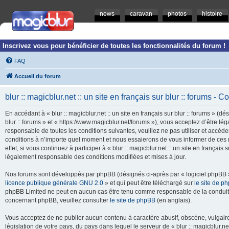
news
caravan
photos
histoire
Inscrivez vous pour bénéficier de toutes les fonctionnalités du forum !
FAQ
Accueil du forum
blur :: magicblur.net :: un site en français sur blur :: forums - Co
En accédant à « blur :: magicblur.net :: un site en français sur blur :: forums » (dés
blur :: forums » et « https://www.magicblur.net/forums »), vous acceptez d’être 
responsable de toutes les conditions suivantes, veuillez ne pas utiliser et accéder 
conditions à n’importe quel moment et nous essaierons de vous informer de ces 
effet, si vous continuez à participer à « blur :: magicblur.net :: un site en françai
légalement responsable des conditions modifiées et mises à jour.
Nos forums sont développés par phpBB (désignés ci-après par « logiciel phpBB » 
licence publique générale GNU 2.0
» et qui peut être téléchargé sur
le site de p
phpBB Limited ne peut en aucun cas être tenu comme responsable de la conduite
concernant phpBB, veuillez consulter
le site de phpBB
(en anglais).
Vous acceptez de ne publier aucun contenu à caractère abusif, obscène, vulgaire,
législation de votre pays, du pays dans lequel le serveur de « blur :: magicblur.net