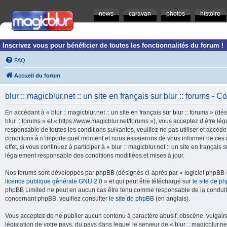
news
caravan
photos
histoire
Inscrivez vous pour bénéficier de toutes les fonctionnalités du forum !
FAQ
Accueil du forum
blur :: magicblur.net :: un site en français sur blur :: forums - Co
En accédant à « blur :: magicblur.net :: un site en français sur blur :: forums » (dés
blur :: forums » et « https://www.magicblur.net/forums »), vous acceptez d’être 
responsable de toutes les conditions suivantes, veuillez ne pas utiliser et accéder 
conditions à n’importe quel moment et nous essaierons de vous informer de ces 
effet, si vous continuez à participer à « blur :: magicblur.net :: un site en françai
légalement responsable des conditions modifiées et mises à jour.
Nos forums sont développés par phpBB (désignés ci-après par « logiciel phpBB » 
licence publique générale GNU 2.0
» et qui peut être téléchargé sur
le site de p
phpBB Limited ne peut en aucun cas être tenu comme responsable de la conduite
concernant phpBB, veuillez consulter
le site de phpBB
(en anglais).
Vous acceptez de ne publier aucun contenu à caractère abusif, obscène, vulgaire,
législation de votre pays, du pays dans lequel le serveur de « blur :: magicblur.net