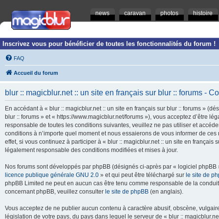
news
caravan
photos
histoire
Inscrivez vous pour bénéficier de toutes les fonctionnalités du forum !
FAQ
Accueil du forum
blur :: magicblur.net :: un site en français sur blur :: forums - Co
En accédant à « blur :: magicblur.net :: un site en français sur blur :: forums » (dés
blur :: forums » et « https://www.magicblur.net/forums »), vous acceptez d’être 
responsable de toutes les conditions suivantes, veuillez ne pas utiliser et accéder 
conditions à n’importe quel moment et nous essaierons de vous informer de ces 
effet, si vous continuez à participer à « blur :: magicblur.net :: un site en françai
légalement responsable des conditions modifiées et mises à jour.
Nos forums sont développés par phpBB (désignés ci-après par « logiciel phpBB » 
licence publique générale GNU 2.0
» et qui peut être téléchargé sur
le site de p
phpBB Limited ne peut en aucun cas être tenu comme responsable de la conduite
concernant phpBB, veuillez consulter
le site de phpBB
(en anglais).
Vous acceptez de ne publier aucun contenu à caractère abusif, obscène, vulgaire,
législation de votre pays, du pays dans lequel le serveur de « blur :: magicblur.net