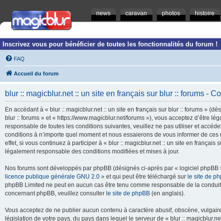
news
caravan
photos
histoire
Inscrivez vous pour bénéficier de toutes les fonctionnalités du forum !
FAQ
Accueil du forum
blur :: magicblur.net :: un site en français sur blur :: forums - Co
En accédant à « blur :: magicblur.net :: un site en français sur blur :: forums » (dés
blur :: forums » et « https://www.magicblur.net/forums »), vous acceptez d’être 
responsable de toutes les conditions suivantes, veuillez ne pas utiliser et accéder 
conditions à n’importe quel moment et nous essaierons de vous informer de ces 
effet, si vous continuez à participer à « blur :: magicblur.net :: un site en françai
légalement responsable des conditions modifiées et mises à jour.
Nos forums sont développés par phpBB (désignés ci-après par « logiciel phpBB » 
licence publique générale GNU 2.0
» et qui peut être téléchargé sur
le site de p
phpBB Limited ne peut en aucun cas être tenu comme responsable de la conduite
concernant phpBB, veuillez consulter
le site de phpBB
(en anglais).
Vous acceptez de ne publier aucun contenu à caractère abusif, obscène, vulgaire,
législation de votre pays, du pays dans lequel le serveur de « blur :: magicblur.net