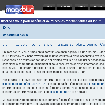
news
caravan
photos
histoire
Inscrivez vous pour bénéficier de toutes les fonctionnalités du forum !
FAQ
Accueil du forum
blur :: magicblur.net :: un site en français sur blur :: forums - Co
En accédant à « blur :: magicblur.net :: un site en français sur blur :: forums » (dés
blur :: forums » et « https://www.magicblur.net/forums »), vous acceptez d’être 
responsable de toutes les conditions suivantes, veuillez ne pas utiliser et accéder 
conditions à n’importe quel moment et nous essaierons de vous informer de ces 
effet, si vous continuez à participer à « blur :: magicblur.net :: un site en françai
légalement responsable des conditions modifiées et mises à jour.
Nos forums sont développés par phpBB (désignés ci-après par « logiciel phpBB » 
licence publique générale GNU 2.0
» et qui peut être téléchargé sur
le site de p
phpBB Limited ne peut en aucun cas être tenu comme responsable de la conduite
concernant phpBB, veuillez consulter
le site de phpBB
(en anglais).
Vous acceptez de ne publier aucun contenu à caractère abusif, obscène, vulgaire,
législation de votre pays, du pays dans lequel le serveur de « blur :: magicblur.net