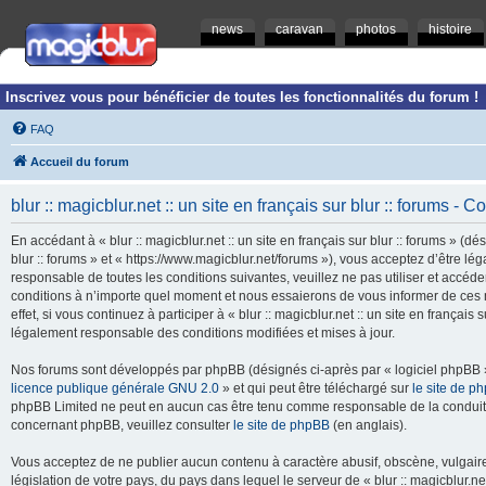
news
caravan
photos
histoire
Inscrivez vous pour bénéficier de toutes les fonctionnalités du forum !
FAQ
Accueil du forum
blur :: magicblur.net :: un site en français sur blur :: forums - Co
En accédant à « blur :: magicblur.net :: un site en français sur blur :: forums » (dés
blur :: forums » et « https://www.magicblur.net/forums »), vous acceptez d’être 
responsable de toutes les conditions suivantes, veuillez ne pas utiliser et accéder 
conditions à n’importe quel moment et nous essaierons de vous informer de ces 
effet, si vous continuez à participer à « blur :: magicblur.net :: un site en françai
légalement responsable des conditions modifiées et mises à jour.
Nos forums sont développés par phpBB (désignés ci-après par « logiciel phpBB » 
licence publique générale GNU 2.0
» et qui peut être téléchargé sur
le site de p
phpBB Limited ne peut en aucun cas être tenu comme responsable de la conduite
concernant phpBB, veuillez consulter
le site de phpBB
(en anglais).
Vous acceptez de ne publier aucun contenu à caractère abusif, obscène, vulgaire,
législation de votre pays, du pays dans lequel le serveur de « blur :: magicblur.net