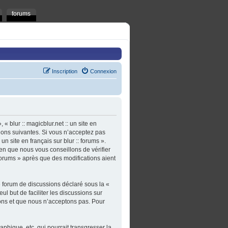
forums
Inscription
Connexion
 « blur :: magicblur.net :: un site en
tions suivantes. Si vous n’acceptez pas
un site en français sur blur :: forums ».
en que nous vous conseillons de vérifier
: forums » après que des modifications aient
e forum de discussions déclaré sous la «
ul but de faciliter les discussions sur
ons et que nous n’acceptons pas. Pour
phique, etc. qui pourrait transgresser la