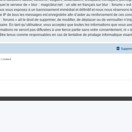
el le serveur de « blur :: magicblur.net :: un site en français sur blur :: forums » es
us vous exposez à un bannissement immédiat et définitif et nous nous réservons le d
esse IP de tous les messages est enregistrée afin d’aider au renforcement de ces condi
r :: forums » ait le droit de supprimer, de modifier, de déplacer ou de verrouiller n’
ire. En tant qu’utilisateur, vous acceptez que toutes les informations que vous a
tions ne seront pas diffusées à une tierce partie sans votre consentement, ni « blur
nt être tenus comme responsables en cas de tentative de piratage informatique visa
Supprim
 Limited