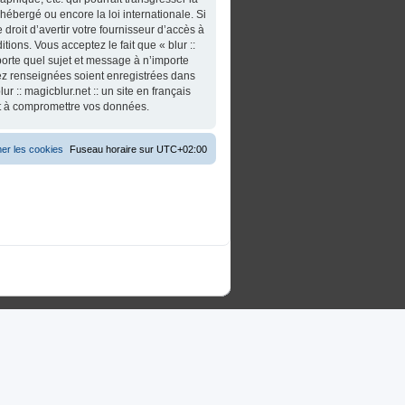
t hébergé ou encore la loi internationale. Si
roit d’avertir votre fournisseur d’accès à
tions. Vous acceptez le fait que « blur ::
importe quel sujet et message à n’importe
vez renseignées soient enregistrées dans
 :: magicblur.net :: un site en français
nt à compromettre vos données.
er les cookies
Fuseau horaire sur
UTC+02:00