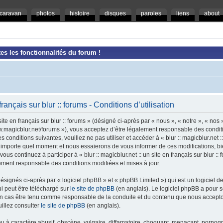
caravan
photos
histoire
disques
paroles
liens
about
es les fonctionnalités du forum !
 français sur blur :: forums - Conditions d’utilisation
ite en français sur blur :: forums » (désigné ci-après par « nous », « notre », « nos »,
/www.magicblur.net/forums »), vous acceptez d’être légalement responsable des condi
conditions suivantes, veuillez ne pas utiliser et accéder à « blur :: magicblur.net :: 
importe quel moment et nous essaierons de vous informer de ces modifications, bi
ous continuez à participer à « blur :: magicblur.net :: un site en français sur blur :
lement responsable des conditions modifiées et mises à jour.
ignés ci-après par « logiciel phpBB » et « phpBB Limited ») qui est un logiciel d
ui peut être téléchargé sur
le site de phpBB
(en anglais). Le logiciel phpBB a pour se
un cas être tenu comme responsable de la conduite et du contenu que nous accept
illez consulter
le site de phpBB
(en anglais).
 à caractère abusif, obscène, vulgaire, diffamatoire, choquant, menaçant, pornogra