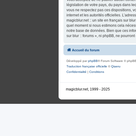
législation de votre pays, du pays dans lequ
vous ne respectez pas ces dispositions, vo
internet et les autorités officielles. L’adr
magicblur.net :: un site en français sur blu
quel moment si nous estimons cela nécessa
notre base de données. Bien que ces informa
sur blur :: forums », ni phpBB, ne pourro
Accueil du forum
Développé par
phpBB
® Forum Software © phpBB
Traduction française officielle
©
Qiaeru
Confidentialité
|
Conditions
magicblur.net, 1999 - 2025